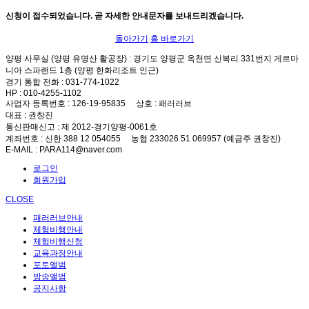
신청이 접수되었습니다. 곧 자세한 안내문자를 보내드리겠습니다.
돌아가기
홈 바로가기
양평 사무실 (양평 유명산 활공장)
: 경기도 양평군 옥천면 신복리 331번지 게르마
니아 스파랜드 1층 (양평 한화리조트 인근)
경기 통합 전화
: 031-774-1022
HP
: 010-4255-1102
사업자 등록번호
: 126-19-95835
상호
: 패러러브
대표
: 권창진
통신판매신고
: 제 2012-경기양평-0061호
계좌번호
: 신한 388 12 054055 농협 233026 51 069957 (예금주 권창진)
E-MAIL
: PARA114@naver.com
로그인
회원가입
CLOSE
패러러브안내
체험비행안내
체험비행신청
교육과정안내
포토앨범
방송앨범
공지사항