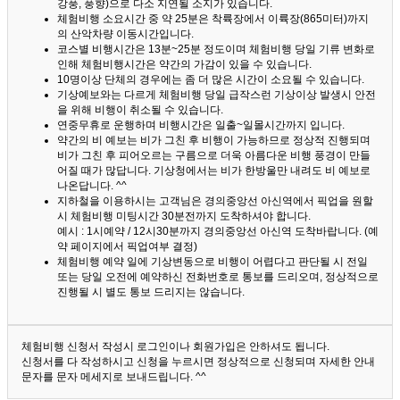
강풍, 풍향)으로 다소 지연될 소지가 있습니다.
체험비행 소요시간 중 약 25분은 착륙장에서 이륙장(865미터)까지
의 산악차량 이동시간입니다.
코스별 비행시간은 13분~25분 정도이며 체험비행 당일 기류 변화로
인해 체험비행시간은 약간의 가감이 있을 수 있습니다.
10명이상 단체의 경우에는 좀 더 많은 시간이 소요될 수 있습니다.
기상예보와는 다르게 체험비행 당일 급작스런 기상이상 발생시 안전
을 위해 비행이 취소될 수 있습니다.
연중무휴로 운행하며 비행시간은 일출~일몰시간까지 입니다.
약간의 비 예보는 비가 그친 후 비행이 가능하므로 정상적 진행되며
비가 그친 후 피어오르는 구름으로 더욱 아름다운 비행 풍경이 만들
어질 때가 많답니다.
기상청에서는 비가 한방울만 내려도 비 예보로
나온답니다. ^^
지하철을 이용하시는 고객님은 경의중앙선 아신역에서 픽업을 원할
시 체험비행 미팅시간 30분전까지 도착하셔야 합니다.
예시 : 1시예약 / 12시30분까지 경의중앙선 아신역 도착바랍니다. (예
약 페이지에서 픽업여부 결정)
체험비행 예약 일에 기상변동으로 비행이 어렵다고 판단될 시 전일
또는 당일 오전에 예약하신 전화번호로 통보를 드리오며, 정상적으로
진행될 시 별도 통보 드리지는 않습니다.
체험비행 신청서 작성시 로그인이나 회원가입은 안하셔도 됩니다.
신청서를 다 작성하시고 신청을 누르시면 정상적으로 신청되며 자세한 안내
문자를 문자 메세지로 보내드립니다. ^^