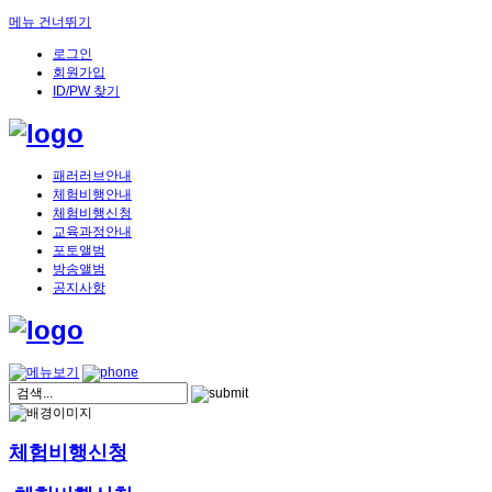
메뉴 건너뛰기
로그인
회원가입
ID/PW 찾기
패러러브안내
체험비행안내
체험비행신청
교육과정안내
포토앨범
방송앨범
공지사항
체험비행신청