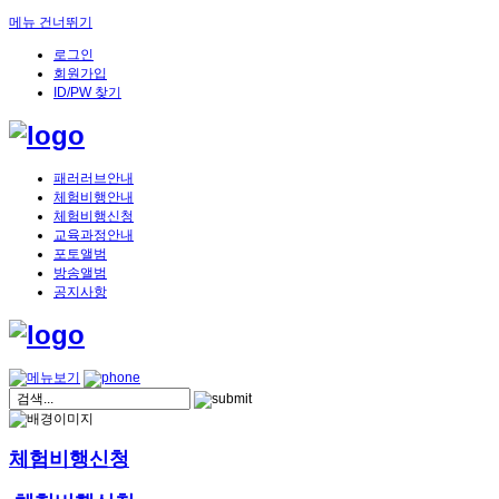
메뉴 건너뛰기
로그인
회원가입
ID/PW 찾기
패러러브안내
체험비행안내
체험비행신청
교육과정안내
포토앨범
방송앨범
공지사항
체험비행신청