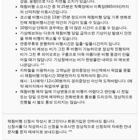
강풍, 풍향)으로 다소 지연될 소지가 있습니다.
체험비행 소요시간 중 약 25분은 착륙장에서 이륙장(865미터)까지
의 산악차량 이동시간입니다.
코스별 비행시간은 13분~25분 정도이며 체험비행 당일 기류 변화로
인해 체험비행시간은 약간의 가감이 있을 수 있습니다.
10명이상 단체의 경우에는 좀 더 많은 시간이 소요될 수 있습니다.
기상예보와는 다르게 체험비행 당일 급작스런 기상이상 발생시 안전
을 위해 비행이 취소될 수 있습니다.
연중무휴로 운행하며 비행시간은 일출~일몰시간까지 입니다.
약간의 비 예보는 비가 그친 후 비행이 가능하므로 정상적 진행되며
비가 그친 후 피어오르는 구름으로 더욱 아름다운 비행 풍경이 만들
어질 때가 많답니다.
기상청에서는 비가 한방울만 내려도 비 예보로
나온답니다. ^^
지하철을 이용하시는 고객님은 경의중앙선 아신역에서 픽업을 원할
시 체험비행 미팅시간 30분전까지 도착하셔야 합니다.
예시 : 1시예약 / 12시30분까지 경의중앙선 아신역 도착바랍니다. (예
약 페이지에서 픽업여부 결정)
체험비행 예약 일에 기상변동으로 비행이 어렵다고 판단될 시 전일
또는 당일 오전에 예약하신 전화번호로 통보를 드리오며, 정상적으로
진행될 시 별도 통보 드리지는 않습니다.
체험비행 신청서 작성시 로그인이나 회원가입은 안하셔도 됩니다.
신청서를 다 작성하시고 신청을 누르시면 정상적으로 신청되며 자세한 안내
문자를 문자 메세지로 보내드립니다. ^^