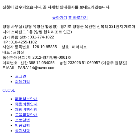
신청이 접수되었습니다. 곧 자세한 안내문자를 보내드리겠습니다.
돌아가기
홈 바로가기
양평 사무실 (양평 유명산 활공장)
: 경기도 양평군 옥천면 신복리 331번지 게르마
니아 스파랜드 1층 (양평 한화리조트 인근)
경기 통합 전화
: 031-774-1022
HP
: 010-4255-1102
사업자 등록번호
: 126-19-95835
상호
: 패러러브
대표
: 권창진
통신판매신고
: 제 2012-경기양평-0061호
계좌번호
: 신한 388 12 054055 농협 233026 51 069957 (예금주 권창진)
E-MAIL
: PARA114@naver.com
로그인
회원가입
CLOSE
패러러브안내
체험비행안내
체험비행신청
교육과정안내
포토앨범
방송앨범
공지사항