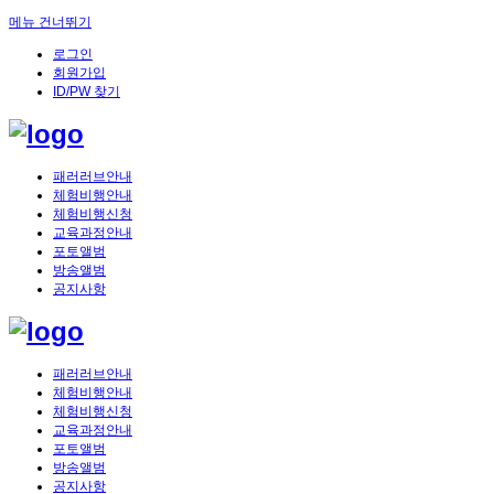
메뉴 건너뛰기
로그인
회원가입
ID/PW 찾기
패러러브안내
체험비행안내
체험비행신청
교육과정안내
포토앨범
방송앨범
공지사항
패러러브안내
체험비행안내
체험비행신청
교육과정안내
포토앨범
방송앨범
공지사항