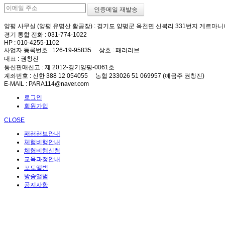
양평 사무실 (양평 유명산 활공장)
: 경기도 양평군 옥천면 신복리 331번지 게르마니
경기 통합 전화
: 031-774-1022
HP
: 010-4255-1102
사업자 등록번호
: 126-19-95835
상호
: 패러러브
대표
: 권창진
통신판매신고
: 제 2012-경기양평-0061호
계좌번호
: 신한 388 12 054055 농협 233026 51 069957 (예금주 권창진)
E-MAIL
: PARA114@naver.com
로그인
회원가입
CLOSE
패러러브안내
체험비행안내
체험비행신청
교육과정안내
포토앨범
방송앨범
공지사항