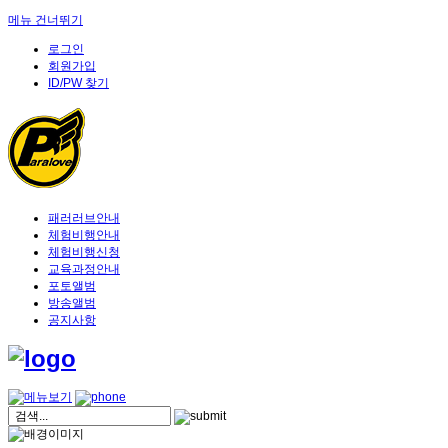
메뉴 건너뛰기
로그인
회원가입
ID/PW 찾기
패러러브안내
체험비행안내
체험비행신청
교육과정안내
포토앨범
방송앨범
공지사항