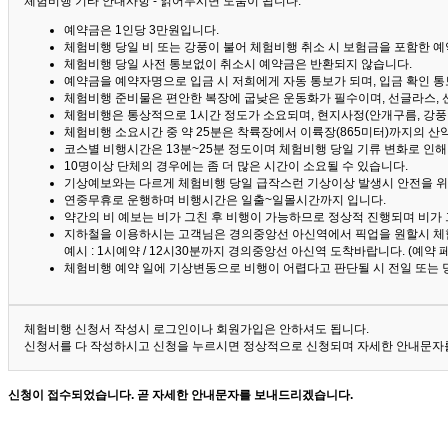
체험비행 기타 안내사항 - 읽어두시면 도움이 됩니다. ^^
예약금은 1인당 3만원입니다.
체험비행 당일 비 또는 강풍이 불어 체험비행 취소 시 보험금을 포함한 예약
체험비행 당일 사전 통보없이 취소시 예약금은 반환되지 않습니다.
예약금을 예약자명으로 입금 시 저희에게 자동 통보가 되며, 입금 확인 
체험비행 준비물은 편안한 복장에 굽낮은 운동화가 필수이며, 선글라스, 
체험비행은 통상적으로 1시간 정도가 소요되며, 현지사정(안개구름, 강풍,
체험비행 소요시간 중 약 25분은 착륙장에서 이륙장(865미터)까지의 
코스별 비행시간은 13분~25분 정도이며 체험비행 당일 기류 변화로 인
10명이상 단체의 경우에는 좀 더 많은 시간이 소요될 수 있습니다.
기상예보와는 다르게 체험비행 당일 급작스런 기상이상 발생시 안전을 위
연중무휴로 운행하며 비행시간은 일출~일몰시간까지 입니다.
약간의 비 예보는 비가 그친 후 비행이 가능하므로 정상적 진행되며 비가
지하철을 이용하시는 고객님은 경의중앙선 아신역에서 픽업을 원할시 체
예시 : 1시예약 / 12시30분까지 경의중앙선 아신역 도착바랍니다. (예약
체험비행 예약 일에 기상변동으로 비행이 어렵다고 판단될 시 전일 또는 
체험비행 신청서 작성시 로그인이나 회원가입은 안하셔도 됩니다.
신청서를 다 작성하시고 신청을 누르시면 정상적으로 신청되며 자세한 안내문자를
신청이 접수되었습니다. 곧 자세한 안내문자를 보내드리겠습니다.