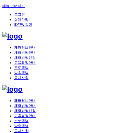
메뉴 건너뛰기
로그인
회원가입
ID/PW 찾기
패러러브안내
체험비행안내
체험비행신청
교육과정안내
포토앨범
방송앨범
공지사항
패러러브안내
체험비행안내
체험비행신청
교육과정안내
포토앨범
방송앨범
공지사항