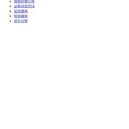
체험비행신청
교육과정안내
포토앨범
방송앨범
공지사항