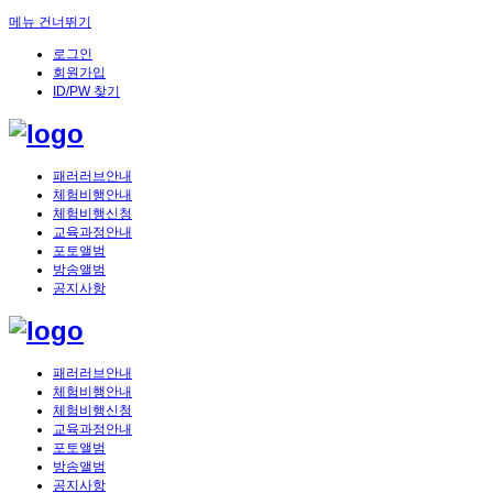
메뉴 건너뛰기
로그인
회원가입
ID/PW 찾기
패러러브안내
체험비행안내
체험비행신청
교육과정안내
포토앨범
방송앨범
공지사항
패러러브안내
체험비행안내
체험비행신청
교육과정안내
포토앨범
방송앨범
공지사항