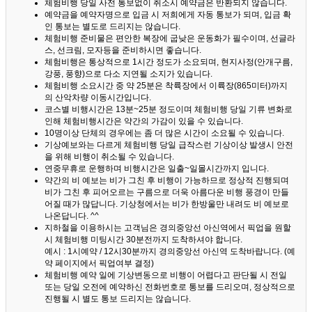
체험비행 당일 사전 통보없이 취소시 예약금은 반환되지 않습니다.
예약금을 예약자명으로 입금 시 저희에게 자동 통보가 되며, 입금 확
인 통보는 별도로 드리지는 않습니다.
체험비행 준비물은 편안한 복장에 굽낮은 운동화가 필수이며, 선글라
스, 선크림, 모자등을 준비하시면 좋습니다.
체험비행은 통상적으로 1시간 정도가 소요되며, 현지사정(안개구름,
강풍, 풍향)으로 다소 지연될 소지가 있습니다.
체험비행 소요시간 중 약 25분은 착륙장에서 이륙장(865미터)까지
의 산악차량 이동시간입니다.
코스별 비행시간은 13분~25분 정도이며 체험비행 당일 기류 변화로
인해 체험비행시간은 약간의 가감이 있을 수 있습니다.
10명이상 단체의 경우에는 좀 더 많은 시간이 소요될 수 있습니다.
기상예보와는 다르게 체험비행 당일 급작스런 기상이상 발생시 안전
을 위해 비행이 취소될 수 있습니다.
연중무휴로 운행하며 비행시간은 일출~일몰시간까지 입니다.
약간의 비 예보는 비가 그친 후 비행이 가능하므로 정상적 진행되며
비가 그친 후 피어오르는 구름으로 더욱 아름다운 비행 풍경이 만들
어질 때가 많답니다.
기상청에서는 비가 한방울만 내려도 비 예보로
나온답니다. ^^
지하철을 이용하시는 고객님은 경의중앙선 아신역에서 픽업을 원할
시 체험비행 미팅시간 30분전까지 도착하셔야 합니다.
예시 : 1시예약 / 12시30분까지 경의중앙선 아신역 도착바랍니다. (예
약 페이지에서 픽업여부 결정)
체험비행 예약 일에 기상변동으로 비행이 어렵다고 판단될 시 전일
또는 당일 오전에 예약하신 전화번호로 통보를 드리오며, 정상적으로
진행될 시 별도 통보 드리지는 않습니다.