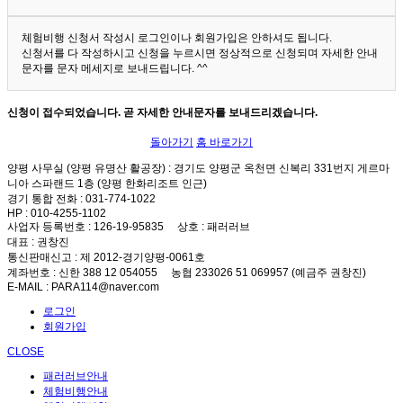
체험비행 신청서 작성시 로그인이나 회원가입은 안하셔도 됩니다.
신청서를 다 작성하시고 신청을 누르시면 정상적으로 신청되며 자세한 안내
문자를 문자 메세지로 보내드립니다. ^^
신청이 접수되었습니다. 곧 자세한 안내문자를 보내드리겠습니다.
돌아가기
홈 바로가기
양평 사무실 (양평 유명산 활공장)
: 경기도 양평군 옥천면 신복리 331번지 게르마
니아 스파랜드 1층 (양평 한화리조트 인근)
경기 통합 전화
: 031-774-1022
HP
: 010-4255-1102
사업자 등록번호
: 126-19-95835
상호
: 패러러브
대표
: 권창진
통신판매신고
: 제 2012-경기양평-0061호
계좌번호
: 신한 388 12 054055 농협 233026 51 069957 (예금주 권창진)
E-MAIL
: PARA114@naver.com
로그인
회원가입
CLOSE
패러러브안내
체험비행안내