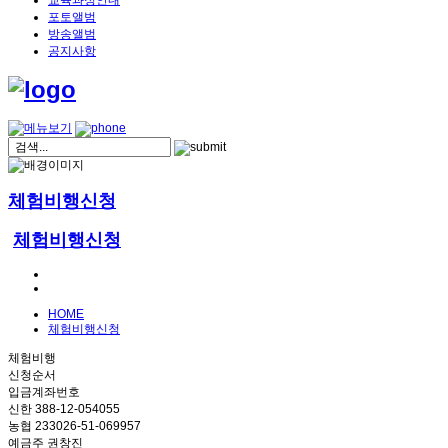
교육과정안내
포토앨범
방송앨범
공지사항
체험비행신청
체험비행신청
HOME
체험비행신청
체험비행
신청순서
입금계좌번호
신한 388-12-054055
농협 233026-51-069957
예금주 권창진