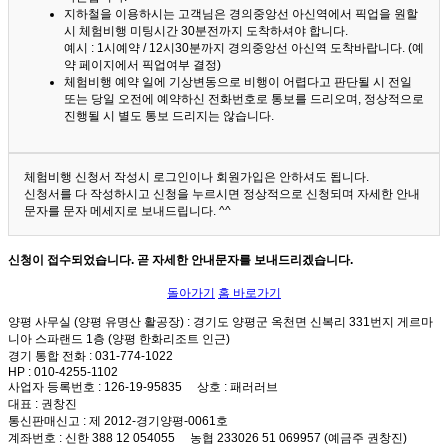
지하철을 이용하시는 고객님은 경의중앙선 아신역에서 픽업을 원할
시 체험비행 미팅시간 30분전까지 도착하셔야 합니다.
예시 : 1시예약 / 12시30분까지 경의중앙선 아신역 도착바랍니다. (예
약 페이지에서 픽업여부 결정)
체험비행 예약 일에 기상변동으로 비행이 어렵다고 판단될 시 전일
또는 당일 오전에 예약하신 전화번호로 통보를 드리오며, 정상적으로
진행될 시 별도 통보 드리지는 않습니다.
체험비행 신청서 작성시 로그인이나 회원가입은 안하셔도 됩니다.
신청서를 다 작성하시고 신청을 누르시면 정상적으로 신청되며 자세한 안내
문자를 문자 메세지로 보내드립니다. ^^
신청이 접수되었습니다. 곧 자세한 안내문자를 보내드리겠습니다.
돌아가기
홈 바로가기
양평 사무실 (양평 유명산 활공장)
: 경기도 양평군 옥천면 신복리 331번지 게르마
니아 스파랜드 1층 (양평 한화리조트 인근)
경기 통합 전화
: 031-774-1022
HP
: 010-4255-1102
사업자 등록번호
: 126-19-95835
상호
: 패러러브
대표
: 권창진
통신판매신고
: 제 2012-경기양평-0061호
계좌번호
: 신한 388 12 054055 농협 233026 51 069957 (예금주 권창진)