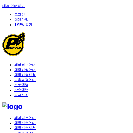
메뉴 건너뛰기
로그인
회원가입
ID/PW 찾기
패러러브안내
체험비행안내
체험비행신청
교육과정안내
포토앨범
방송앨범
공지사항
패러러브안내
체험비행안내
체험비행신청