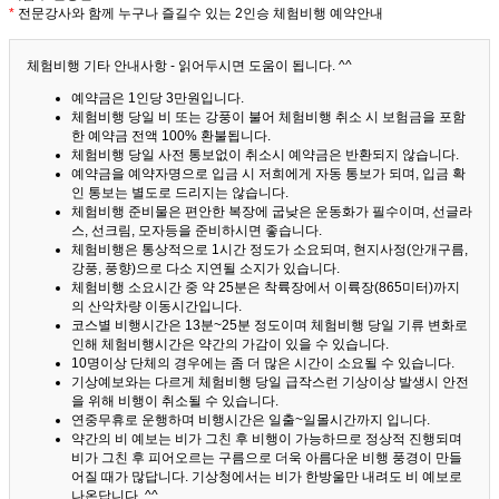
*
전문강사와 함께 누구나 즐길수 있는 2인승 체험비행 예약안내
체험비행 기타 안내사항 - 읽어두시면 도움이 됩니다. ^^
예약금은 1인당 3만원입니다.
체험비행 당일 비 또는 강풍이 불어 체험비행 취소 시 보험금을 포함
한 예약금 전액 100% 환불됩니다.
체험비행 당일 사전 통보없이 취소시 예약금은 반환되지 않습니다.
예약금을 예약자명으로 입금 시 저희에게 자동 통보가 되며, 입금 확
인 통보는 별도로 드리지는 않습니다.
체험비행 준비물은 편안한 복장에 굽낮은 운동화가 필수이며, 선글라
스, 선크림, 모자등을 준비하시면 좋습니다.
체험비행은 통상적으로 1시간 정도가 소요되며, 현지사정(안개구름,
강풍, 풍향)으로 다소 지연될 소지가 있습니다.
체험비행 소요시간 중 약 25분은 착륙장에서 이륙장(865미터)까지
의 산악차량 이동시간입니다.
코스별 비행시간은 13분~25분 정도이며 체험비행 당일 기류 변화로
인해 체험비행시간은 약간의 가감이 있을 수 있습니다.
10명이상 단체의 경우에는 좀 더 많은 시간이 소요될 수 있습니다.
기상예보와는 다르게 체험비행 당일 급작스런 기상이상 발생시 안전
을 위해 비행이 취소될 수 있습니다.
연중무휴로 운행하며 비행시간은 일출~일몰시간까지 입니다.
약간의 비 예보는 비가 그친 후 비행이 가능하므로 정상적 진행되며
비가 그친 후 피어오르는 구름으로 더욱 아름다운 비행 풍경이 만들
어질 때가 많답니다.
기상청에서는 비가 한방울만 내려도 비 예보로
나온답니다. ^^