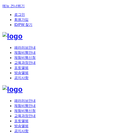
메뉴 건너뛰기
로그인
회원가입
ID/PW 찾기
패러러브안내
체험비행안내
체험비행신청
교육과정안내
포토앨범
방송앨범
공지사항
패러러브안내
체험비행안내
체험비행신청
교육과정안내
포토앨범
방송앨범
공지사항