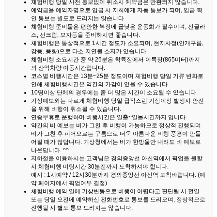
체험비행 당일 사전 통보없이 취소시 예약금은 반환되지 않습니다.
예약금을 예약자명으로 입금 시 저희에게 자동 통보가 되며, 입금 확
인 통보는 별도로 드리지는 않습니다.
체험비행 준비물은 편안한 복장에 굽낮은 운동화가 필수이며, 선글라
스, 선크림, 모자등을 준비하시면 좋습니다.
체험비행은 통상적으로 1시간 정도가 소요되며, 현지사정(안개구름,
강풍, 풍향)으로 다소 지연될 소지가 있습니다.
체험비행 소요시간 중 약 25분은 착륙장에서 이륙장(865미터)까지
의 산악차량 이동시간입니다.
코스별 비행시간은 13분~25분 정도이며 체험비행 당일 기류 변화로
인해 체험비행시간은 약간의 가감이 있을 수 있습니다.
10명이상 단체의 경우에는 좀 더 많은 시간이 소요될 수 있습니다.
기상예보와는 다르게 체험비행 당일 급작스런 기상이상 발생시 안전
을 위해 비행이 취소될 수 있습니다.
연중무휴로 운행하며 비행시간은 일출~일몰시간까지 입니다.
약간의 비 예보는 비가 그친 후 비행이 가능하므로 정상적 진행되며
비가 그친 후 피어오르는 구름으로 더욱 아름다운 비행 풍경이 만들
어질 때가 많답니다.
기상청에서는 비가 한방울만 내려도 비 예보로
나온답니다. ^^
지하철을 이용하시는 고객님은 경의중앙선 아신역에서 픽업을 원할
시 체험비행 미팅시간 30분전까지 도착하셔야 합니다.
예시 : 1시예약 / 12시30분까지 경의중앙선 아신역 도착바랍니다. (예
약 페이지에서 픽업여부 결정)
체험비행 예약 일에 기상변동으로 비행이 어렵다고 판단될 시 전일
또는 당일 오전에 예약하신 전화번호로 통보를 드리오며, 정상적으로
진행될 시 별도 통보 드리지는 않습니다.