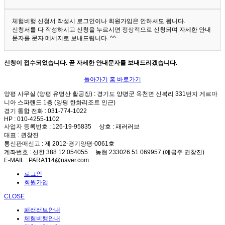
체험비행 신청서 작성시 로그인이나 회원가입은 안하셔도 됩니다.
신청서를 다 작성하시고 신청을 누르시면 정상적으로 신청되며 자세한 안내
문자를 문자 메세지로 보내드립니다. ^^
신청이 접수되었습니다. 곧 자세한 안내문자를 보내드리겠습니다.
돌아가기
홈 바로가기
양평 사무실 (양평 유명산 활공장)
: 경기도 양평군 옥천면 신복리 331번지 게르마
니아 스파랜드 1층 (양평 한화리조트 인근)
경기 통합 전화
: 031-774-1022
HP
: 010-4255-1102
사업자 등록번호
: 126-19-95835
상호
: 패러러브
대표
: 권창진
통신판매신고
: 제 2012-경기양평-0061호
계좌번호
: 신한 388 12 054055 농협 233026 51 069957 (예금주 권창진)
E-MAIL
: PARA114@naver.com
로그인
회원가입
CLOSE
패러러브안내
체험비행안내