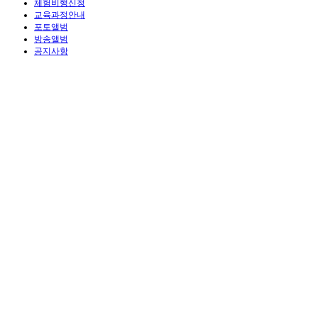
체험비행신청
교육과정안내
포토앨범
방송앨범
공지사항