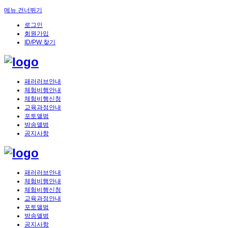
메뉴 건너뛰기
로그인
회원가입
ID/PW 찾기
패러러브안내
체험비행안내
체험비행신청
교육과정안내
포토앨범
방송앨범
공지사항
패러러브안내
체험비행안내
체험비행신청
교육과정안내
포토앨범
방송앨범
공지사항