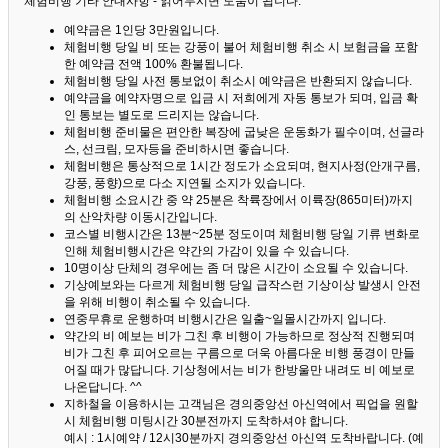
체험비행 기타 안내사항 - 읽어두시면 도움이 됩니다. ^^
예약금은 1인당 3만원입니다.
체험비행 당일 비 또는 강풍이 불어 체험비행 취소 시 보험금을 포함
한 예약금 전액 100% 환불됩니다.
체험비행 당일 사전 통보없이 취소시 예약금은 반환되지 않습니다.
예약금을 예약자명으로 입금 시 저희에게 자동 통보가 되며, 입금 확
인 통보는 별도로 드리지는 않습니다.
체험비행 준비물은 편안한 복장에 굽낮은 운동화가 필수이며, 선글라
스, 선크림, 모자등을 준비하시면 좋습니다.
체험비행은 통상적으로 1시간 정도가 소요되며, 현지사정(안개구름,
강풍, 풍향)으로 다소 지연될 소지가 있습니다.
체험비행 소요시간 중 약 25분은 착륙장에서 이륙장(865미터)까지
의 산악차량 이동시간입니다.
코스별 비행시간은 13분~25분 정도이며 체험비행 당일 기류 변화로
인해 체험비행시간은 약간의 가감이 있을 수 있습니다.
10명이상 단체의 경우에는 좀 더 많은 시간이 소요될 수 있습니다.
기상예보와는 다르게 체험비행 당일 급작스런 기상이상 발생시 안전
을 위해 비행이 취소될 수 있습니다.
연중무휴로 운행하며 비행시간은 일출~일몰시간까지 입니다.
약간의 비 예보는 비가 그친 후 비행이 가능하므로 정상적 진행되며
비가 그친 후 피어오르는 구름으로 더욱 아름다운 비행 풍경이 만들
어질 때가 많답니다.
기상청에서는 비가 한방울만 내려도 비 예보로
나온답니다. ^^
지하철을 이용하시는 고객님은 경의중앙선 아신역에서 픽업을 원할
시 체험비행 미팅시간 30분전까지 도착하셔야 합니다.
예시 : 1시예약 / 12시30분까지 경의중앙선 아신역 도착바랍니다. (예