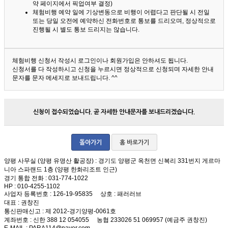
약 페이지에서 픽업여부 결정)
체험비행 예약 일에 기상변동으로 비행이 어렵다고 판단될 시 전일
또는 당일 오전에 예약하신 전화번호로 통보를 드리오며, 정상적으로
진행될 시 별도 통보 드리지는 않습니다.
체험비행 신청서 작성시 로그인이나 회원가입은 안하셔도 됩니다.
신청서를 다 작성하시고 신청을 누르시면 정상적으로 신청되며 자세한 안내
문자를 문자 메세지로 보내드립니다. ^^
신청이 접수되었습니다. 곧 자세한 안내문자를 보내드리겠습니다.
돌아가기
홈 바로가기
양평 사무실 (양평 유명산 활공장)
: 경기도 양평군 옥천면 신복리 331번지 게르마
니아 스파랜드 1층 (양평 한화리조트 인근)
경기 통합 전화
: 031-774-1022
HP
: 010-4255-1102
사업자 등록번호
: 126-19-95835
상호
: 패러러브
대표
: 권창진
통신판매신고
: 제 2012-경기양평-0061호
계좌번호
: 신한 388 12 054055 농협 233026 51 069957 (예금주 권창진)