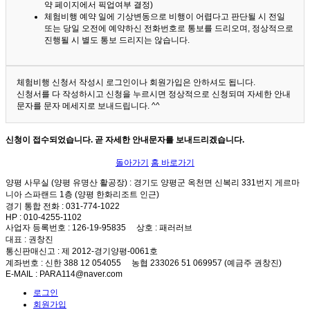
약 페이지에서 픽업여부 결정)
체험비행 예약 일에 기상변동으로 비행이 어렵다고 판단될 시 전일
또는 당일 오전에 예약하신 전화번호로 통보를 드리오며, 정상적으로
진행될 시 별도 통보 드리지는 않습니다.
체험비행 신청서 작성시 로그인이나 회원가입은 안하셔도 됩니다.
신청서를 다 작성하시고 신청을 누르시면 정상적으로 신청되며 자세한 안내
문자를 문자 메세지로 보내드립니다. ^^
신청이 접수되었습니다. 곧 자세한 안내문자를 보내드리겠습니다.
돌아가기
홈 바로가기
양평 사무실 (양평 유명산 활공장)
: 경기도 양평군 옥천면 신복리 331번지 게르마
니아 스파랜드 1층 (양평 한화리조트 인근)
경기 통합 전화
: 031-774-1022
HP
: 010-4255-1102
사업자 등록번호
: 126-19-95835
상호
: 패러러브
대표
: 권창진
통신판매신고
: 제 2012-경기양평-0061호
계좌번호
: 신한 388 12 054055 농협 233026 51 069957 (예금주 권창진)
E-MAIL
: PARA114@naver.com
로그인
회원가입