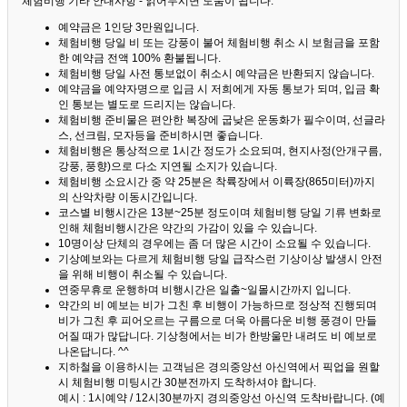
체험비행 기타 안내사항 - 읽어두시면 도움이 됩니다. ^^
예약금은 1인당 3만원입니다.
체험비행 당일 비 또는 강풍이 불어 체험비행 취소 시 보험금을 포함
한 예약금 전액 100% 환불됩니다.
체험비행 당일 사전 통보없이 취소시 예약금은 반환되지 않습니다.
예약금을 예약자명으로 입금 시 저희에게 자동 통보가 되며, 입금 확
인 통보는 별도로 드리지는 않습니다.
체험비행 준비물은 편안한 복장에 굽낮은 운동화가 필수이며, 선글라
스, 선크림, 모자등을 준비하시면 좋습니다.
체험비행은 통상적으로 1시간 정도가 소요되며, 현지사정(안개구름,
강풍, 풍향)으로 다소 지연될 소지가 있습니다.
체험비행 소요시간 중 약 25분은 착륙장에서 이륙장(865미터)까지
의 산악차량 이동시간입니다.
코스별 비행시간은 13분~25분 정도이며 체험비행 당일 기류 변화로
인해 체험비행시간은 약간의 가감이 있을 수 있습니다.
10명이상 단체의 경우에는 좀 더 많은 시간이 소요될 수 있습니다.
기상예보와는 다르게 체험비행 당일 급작스런 기상이상 발생시 안전
을 위해 비행이 취소될 수 있습니다.
연중무휴로 운행하며 비행시간은 일출~일몰시간까지 입니다.
약간의 비 예보는 비가 그친 후 비행이 가능하므로 정상적 진행되며
비가 그친 후 피어오르는 구름으로 더욱 아름다운 비행 풍경이 만들
어질 때가 많답니다.
기상청에서는 비가 한방울만 내려도 비 예보로
나온답니다. ^^
지하철을 이용하시는 고객님은 경의중앙선 아신역에서 픽업을 원할
시 체험비행 미팅시간 30분전까지 도착하셔야 합니다.
예시 : 1시예약 / 12시30분까지 경의중앙선 아신역 도착바랍니다. (예