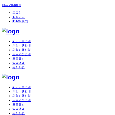
메뉴 건너뛰기
로그인
회원가입
ID/PW 찾기
패러러브안내
체험비행안내
체험비행신청
교육과정안내
포토앨범
방송앨범
공지사항
패러러브안내
체험비행안내
체험비행신청
교육과정안내
포토앨범
방송앨범
공지사항