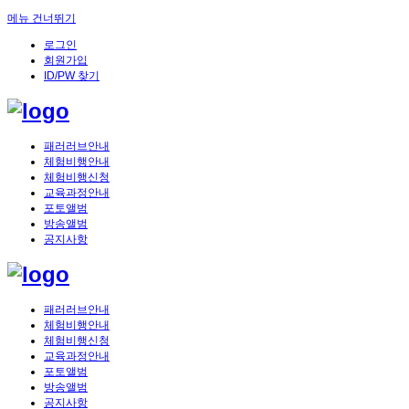
메뉴 건너뛰기
로그인
회원가입
ID/PW 찾기
패러러브안내
체험비행안내
체험비행신청
교육과정안내
포토앨범
방송앨범
공지사항
패러러브안내
체험비행안내
체험비행신청
교육과정안내
포토앨범
방송앨범
공지사항