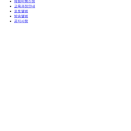
체험비행신청
교육과정안내
포토앨범
방송앨범
공지사항