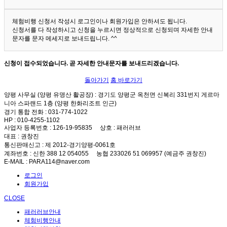
체험비행 신청서 작성시 로그인이나 회원가입은 안하셔도 됩니다.
신청서를 다 작성하시고 신청을 누르시면 정상적으로 신청되며 자세한 안내
문자를 문자 메세지로 보내드립니다. ^^
신청이 접수되었습니다. 곧 자세한 안내문자를 보내드리겠습니다.
돌아가기
홈 바로가기
양평 사무실 (양평 유명산 활공장)
: 경기도 양평군 옥천면 신복리 331번지 게르마
니아 스파랜드 1층 (양평 한화리조트 인근)
경기 통합 전화
: 031-774-1022
HP
: 010-4255-1102
사업자 등록번호
: 126-19-95835
상호
: 패러러브
대표
: 권창진
통신판매신고
: 제 2012-경기양평-0061호
계좌번호
: 신한 388 12 054055 농협 233026 51 069957 (예금주 권창진)
E-MAIL
: PARA114@naver.com
로그인
회원가입
CLOSE
패러러브안내
체험비행안내