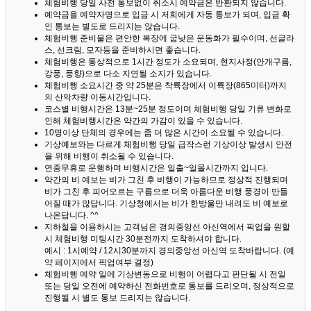
체험비행 당일 사전 통보없이 취소시 예약금은 반환되지 않습니다.
예약금을 예약자명으로 입금 시 저희에게 자동 통보가 되며, 입금 확
인 통보는 별도로 드리지는 않습니다.
체험비행 준비물은 편안한 복장에 굽낮은 운동화가 필수이며, 선글라
스, 선크림, 모자등을 준비하시면 좋습니다.
체험비행은 통상적으로 1시간 정도가 소요되며, 현지사정(안개구름,
강풍, 풍향)으로 다소 지연될 소지가 있습니다.
체험비행 소요시간 중 약 25분은 착륙장에서 이륙장(865미터)까지
의 산악차량 이동시간입니다.
코스별 비행시간은 13분~25분 정도이며 체험비행 당일 기류 변화로
인해 체험비행시간은 약간의 가감이 있을 수 있습니다.
10명이상 단체의 경우에는 좀 더 많은 시간이 소요될 수 있습니다.
기상예보와는 다르게 체험비행 당일 급작스런 기상이상 발생시 안전
을 위해 비행이 취소될 수 있습니다.
연중무휴로 운행하며 비행시간은 일출~일몰시간까지 입니다.
약간의 비 예보는 비가 그친 후 비행이 가능하므로 정상적 진행되며
비가 그친 후 피어오르는 구름으로 더욱 아름다운 비행 풍경이 만들
어질 때가 많답니다.
기상청에서는 비가 한방울만 내려도 비 예보로
나온답니다. ^^
지하철을 이용하시는 고객님은 경의중앙선 아신역에서 픽업을 원할
시 체험비행 미팅시간 30분전까지 도착하셔야 합니다.
예시 : 1시예약 / 12시30분까지 경의중앙선 아신역 도착바랍니다. (예
약 페이지에서 픽업여부 결정)
체험비행 예약 일에 기상변동으로 비행이 어렵다고 판단될 시 전일
또는 당일 오전에 예약하신 전화번호로 통보를 드리오며, 정상적으로
진행될 시 별도 통보 드리지는 않습니다.