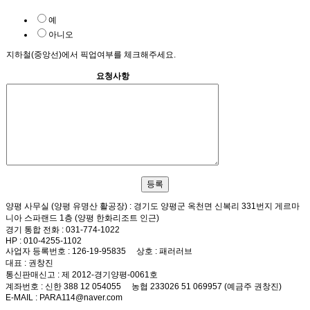
예
아니오
지하철(중앙선)에서 픽업여부를 체크해주세요.
요청사항
양평 사무실 (양평 유명산 활공장)
: 경기도 양평군 옥천면 신복리 331번지 게르마
니아 스파랜드 1층 (양평 한화리조트 인근)
경기 통합 전화
: 031-774-1022
HP
: 010-4255-1102
사업자 등록번호
: 126-19-95835
상호
: 패러러브
대표
: 권창진
통신판매신고
: 제 2012-경기양평-0061호
계좌번호
: 신한 388 12 054055 농협 233026 51 069957 (예금주 권창진)
E-MAIL
: PARA114@naver.com