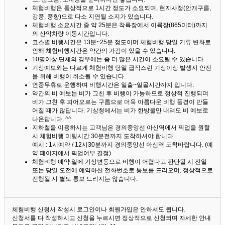
체험비행은 통상적으로 1시간 정도가 소요되며, 현지사정(안개구름,
강풍, 풍향)으로 다소 지연될 소지가 있습니다.
체험비행 소요시간 중 약 25분은 착륙장에서 이륙장(865미터)까지
의 산악차량 이동시간입니다.
코스별 비행시간은 13분~25분 정도이며 체험비행 당일 기류 변화로
인해 체험비행시간은 약간의 가감이 있을 수 있습니다.
10명이상 단체의 경우에는 좀 더 많은 시간이 소요될 수 있습니다.
기상예보와는 다르게 체험비행 당일 급작스런 기상이상 발생시 안전
을 위해 비행이 취소될 수 있습니다.
연중무휴로 운행하며 비행시간은 일출~일몰시간까지 입니다.
약간의 비 예보는 비가 그친 후 비행이 가능하므로 정상적 진행되며
비가 그친 후 피어오르는 구름으로 더욱 아름다운 비행 풍경이 만들
어질 때가 많답니다.
기상청에서는 비가 한방울만 내려도 비 예보로
나온답니다. ^^
지하철을 이용하시는 고객님은 경의중앙선 아신역에서 픽업을 원할
시 체험비행 미팅시간 30분전까지 도착하셔야 합니다.
예시 : 1시예약 / 12시30분까지 경의중앙선 아신역 도착바랍니다. (예
약 페이지에서 픽업여부 결정)
체험비행 예약 일에 기상변동으로 비행이 어렵다고 판단될 시 전일
또는 당일 오전에 예약하신 전화번호로 통보를 드리오며, 정상적으로
진행될 시 별도 통보 드리지는 않습니다.
체험비행 신청서 작성시 로그인이나 회원가입은 안하셔도 됩니다.
신청서를 다 작성하시고 신청을 누르시면 정상적으로 신청되며 자세한 안내