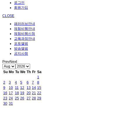
로그인
회원가입
CLOSE
패러러브안내
체험비행안내
체험비행신청
교육과정안내
포토앨범
방송앨범
공지사항
Prev
Next
Su
Mo
Tu
We
Th
Fr
Sa
1
2
3
4
5
6
7
8
9
10
11
12
13
14
15
16
17
18
19
20
21
22
23
24
25
26
27
28
29
30
31