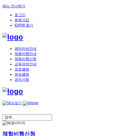
메뉴 건너뛰기
로그인
회원가입
ID/PW 찾기
패러러브안내
체험비행안내
체험비행신청
교육과정안내
포토앨범
방송앨범
공지사항
체험비행신청