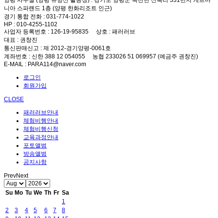
양평 사무실 (양평 유명산 활공장)
: 경기도 양평군 옥천면 신복리 331번지 게르마
니아 스파랜드 1층 (양평 한화리조트 인근)
경기 통합 전화
: 031-774-1022
HP
: 010-4255-1102
사업자 등록번호
: 126-19-95835
상호
: 패러러브
대표
: 권창진
통신판매신고
: 제 2012-경기양평-0061호
계좌번호
: 신한 388 12 054055 농협 233026 51 069957 (예금주 권창진)
E-MAIL
: PARA114@naver.com
로그인
회원가입
CLOSE
패러러브안내
체험비행안내
체험비행신청
교육과정안내
포토앨범
방송앨범
공지사항
Prev
Next
Su
Mo
Tu
We
Th
Fr
Sa
1
2
3
4
5
6
7
8