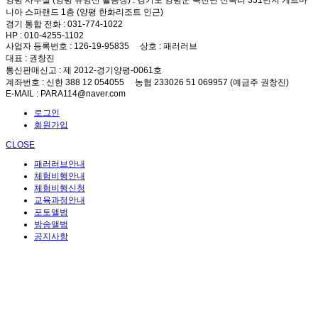
양평 사무실 (양평 유명산 활공장)
: 경기도 양평군 옥천면 신복리 331번지 게르마
니아 스파랜드 1층 (양평 한화리조트 인근)
경기 통합 전화
: 031-774-1022
HP
: 010-4255-1102
사업자 등록번호
: 126-19-95835
상호
: 패러러브
대표
: 권창진
통신판매신고
: 제 2012-경기양평-0061호
계좌번호
: 신한 388 12 054055 농협 233026 51 069957 (예금주 권창진)
E-MAIL
: PARA114@naver.com
로그인
회원가입
CLOSE
패러러브안내
체험비행안내
체험비행신청
교육과정안내
포토앨범
방송앨범
공지사항
Prev
Next
Su
Mo
Tu
We
Th
Fr
Sa
1
2
3
4
5
6
7
8