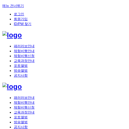
메뉴 건너뛰기
로그인
회원가입
ID/PW 찾기
패러러브안내
체험비행안내
체험비행신청
교육과정안내
포토앨범
방송앨범
공지사항
패러러브안내
체험비행안내
체험비행신청
교육과정안내
포토앨범
방송앨범
공지사항