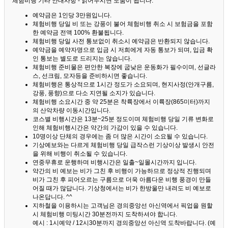
체험비행 기타 안내사항 - 읽어두시면 도움이 됩니다. ^^
예약금은 1인당 3만원입니다.
체험비행 당일 비 또는 강풍이 불어 체험비행 취소 시 보험금을 포함
한 예약금 전액 100% 환불됩니다.
체험비행 당일 사전 통보없이 취소시 예약금은 반환되지 않습니다.
예약금을 예약자명으로 입금 시 저희에게 자동 통보가 되며, 입금 확
인 통보는 별도로 드리지는 않습니다.
체험비행 준비물은 편안한 복장에 굽낮은 운동화가 필수이며, 선글라
스, 선크림, 모자등을 준비하시면 좋습니다.
체험비행은 통상적으로 1시간 정도가 소요되며, 현지사정(안개구름,
강풍, 풍향)으로 다소 지연될 소지가 있습니다.
체험비행 소요시간 중 약 25분은 착륙장에서 이륙장(865미터)까지
의 산악차량 이동시간입니다.
코스별 비행시간은 13분~25분 정도이며 체험비행 당일 기류 변화로
인해 체험비행시간은 약간의 가감이 있을 수 있습니다.
10명이상 단체의 경우에는 좀 더 많은 시간이 소요될 수 있습니다.
기상예보와는 다르게 체험비행 당일 급작스런 기상이상 발생시 안전
을 위해 비행이 취소될 수 있습니다.
연중무휴로 운행하며 비행시간은 일출~일몰시간까지 입니다.
약간의 비 예보는 비가 그친 후 비행이 가능하므로 정상적 진행되며
비가 그친 후 피어오르는 구름으로 더욱 아름다운 비행 풍경이 만들
어질 때가 많답니다.
기상청에서는 비가 한방울만 내려도 비 예보로
나온답니다. ^^
지하철을 이용하시는 고객님은 경의중앙선 아신역에서 픽업을 원할
시 체험비행 미팅시간 30분전까지 도착하셔야 합니다.
예시 : 1시예약 / 12시30분까지 경의중앙선 아신역 도착바랍니다. (예