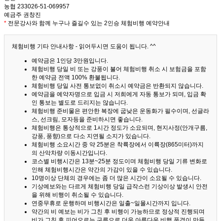
농협 233026-51-069957
예금주 권창진
*
전문강사와 함께 누구나 즐길수 있는 2인승 체험비행 예약안내
체험비행 기타 안내사항 - 읽어두시면 도움이 됩니다. ^^
예약금은 1인당 3만원입니다.
체험비행 당일 비 또는 강풍이 불어 체험비행 취소 시 보험금을 포함
한 예약금 전액 100% 환불됩니다.
체험비행 당일 사전 통보없이 취소시 예약금은 반환되지 않습니다.
예약금을 예약자명으로 입금 시 저희에게 자동 통보가 되며, 입금 확
인 통보는 별도로 드리지는 않습니다.
체험비행 준비물은 편안한 복장에 굽낮은 운동화가 필수이며, 선글라
스, 선크림, 모자등을 준비하시면 좋습니다.
체험비행은 통상적으로 1시간 정도가 소요되며, 현지사정(안개구름,
강풍, 풍향)으로 다소 지연될 소지가 있습니다.
체험비행 소요시간 중 약 25분은 착륙장에서 이륙장(865미터)까지
의 산악차량 이동시간입니다.
코스별 비행시간은 13분~25분 정도이며 체험비행 당일 기류 변화로
인해 체험비행시간은 약간의 가감이 있을 수 있습니다.
10명이상 단체의 경우에는 좀 더 많은 시간이 소요될 수 있습니다.
기상예보와는 다르게 체험비행 당일 급작스런 기상이상 발생시 안전
을 위해 비행이 취소될 수 있습니다.
연중무휴로 운행하며 비행시간은 일출~일몰시간까지 입니다.
약간의 비 예보는 비가 그친 후 비행이 가능하므로 정상적 진행되며
비가 그친 후 피어오르는 구름으로 더욱 아름다운 비행 풍경이 만들