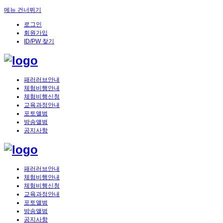
메뉴 건너뛰기
로그인
회원가입
ID/PW 찾기
패러러브안내
체험비행안내
체험비행신청
교육과정안내
포토앨범
방송앨범
공지사항
패러러브안내
체험비행안내
체험비행신청
교육과정안내
포토앨범
방송앨범
공지사항