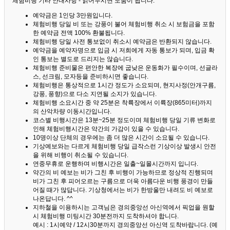
체험비행 기타 안내사항 - 읽어두시면 도움이 됩니다. ^^
예약금은 1인당 3만원입니다.
체험비행 당일 비 또는 강풍이 불어 체험비행 취소 시 보험금을 포함
한 예약금 전액 100% 환불됩니다.
체험비행 당일 사전 통보없이 취소시 예약금은 반환되지 않습니다.
예약금을 예약자명으로 입금 시 저희에게 자동 통보가 되며, 입금 확
인 통보는 별도로 드리지는 않습니다.
체험비행 준비물은 편안한 복장에 굽낮은 운동화가 필수이며, 선글라
스, 선크림, 모자등을 준비하시면 좋습니다.
체험비행은 통상적으로 1시간 정도가 소요되며, 현지사정(안개구름,
강풍, 풍향)으로 다소 지연될 소지가 있습니다.
체험비행 소요시간 중 약 25분은 착륙장에서 이륙장(865미터)까지
의 산악차량 이동시간입니다.
코스별 비행시간은 13분~25분 정도이며 체험비행 당일 기류 변화로
인해 체험비행시간은 약간의 가감이 있을 수 있습니다.
10명이상 단체의 경우에는 좀 더 많은 시간이 소요될 수 있습니다.
기상예보와는 다르게 체험비행 당일 급작스런 기상이상 발생시 안전
을 위해 비행이 취소될 수 있습니다.
연중무휴로 운행하며 비행시간은 일출~일몰시간까지 입니다.
약간의 비 예보는 비가 그친 후 비행이 가능하므로 정상적 진행되며
비가 그친 후 피어오르는 구름으로 더욱 아름다운 비행 풍경이 만들
어질 때가 많답니다.
기상청에서는 비가 한방울만 내려도 비 예보로
나온답니다. ^^
지하철을 이용하시는 고객님은 경의중앙선 아신역에서 픽업을 원할
시 체험비행 미팅시간 30분전까지 도착하셔야 합니다.
예시 : 1시예약 / 12시30분까지 경의중앙선 아신역 도착바랍니다. (예