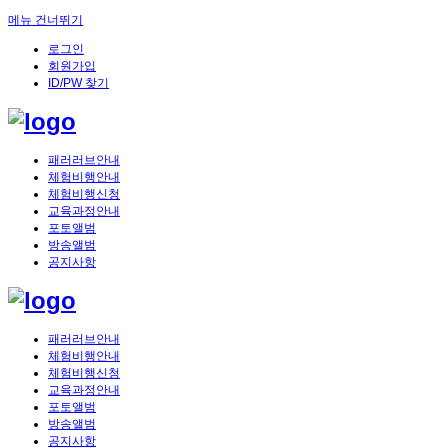
메뉴 건너뛰기
로그인
회원가입
ID/PW 찾기
패러러브안내
체험비행안내
체험비행신청
교육과정안내
포토앨범
방송앨범
공지사항
패러러브안내
체험비행안내
체험비행신청
교육과정안내
포토앨범
방송앨범
공지사항