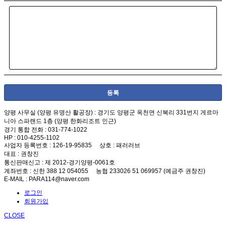
양평 사무실 (양평 유명산 활공장)
: 경기도 양평군 옥천면 신복리 331번지 게르마
니아 스파랜드 1층 (양평 한화리조트 인근)
경기 통합 전화
: 031-774-1022
HP
: 010-4255-1102
사업자 등록번호
: 126-19-95835
상호
: 패러러브
대표
: 권창진
통신판매신고
: 제 2012-경기양평-0061호
계좌번호
: 신한 388 12 054055 농협 233026 51 069957 (예금주 권창진)
E-MAIL
: PARA114@naver.com
로그인
회원가입
CLOSE