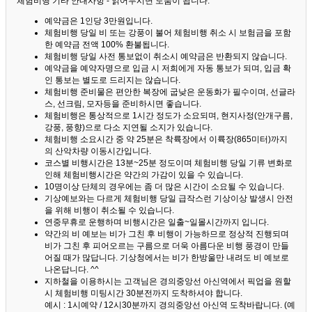
체험비행 기타 안내사항 - 읽어두시면 도움이 됩니다. ^^
예약금은 1인당 3만원입니다.
체험비행 당일 비 또는 강풍이 불어 체험비행 취소 시 보험금을 포함
한 예약금 전액 100% 환불됩니다.
체험비행 당일 사전 통보없이 취소시 예약금은 반환되지 않습니다.
예약금을 예약자명으로 입금 시 저희에게 자동 통보가 되며, 입금 확
인 통보는 별도로 드리지는 않습니다.
체험비행 준비물은 편안한 복장에 굽낮은 운동화가 필수이며, 선글라
스, 선크림, 모자등을 준비하시면 좋습니다.
체험비행은 통상적으로 1시간 정도가 소요되며, 현지사정(안개구름,
강풍, 풍향)으로 다소 지연될 소지가 있습니다.
체험비행 소요시간 중 약 25분은 착륙장에서 이륙장(865미터)까지
의 산악차량 이동시간입니다.
코스별 비행시간은 13분~25분 정도이며 체험비행 당일 기류 변화로
인해 체험비행시간은 약간의 가감이 있을 수 있습니다.
10명이상 단체의 경우에는 좀 더 많은 시간이 소요될 수 있습니다.
기상예보와는 다르게 체험비행 당일 급작스런 기상이상 발생시 안전
을 위해 비행이 취소될 수 있습니다.
연중무휴로 운행하며 비행시간은 일출~일몰시간까지 입니다.
약간의 비 예보는 비가 그친 후 비행이 가능하므로 정상적 진행되며
비가 그친 후 피어오르는 구름으로 더욱 아름다운 비행 풍경이 만들
어질 때가 많답니다.
기상청에서는 비가 한방울만 내려도 비 예보로
나온답니다. ^^
지하철을 이용하시는 고객님은 경의중앙선 아신역에서 픽업을 원할
시 체험비행 미팅시간 30분전까지 도착하셔야 합니다.
예시 : 1시예약 / 12시30분까지 경의중앙선 아신역 도착바랍니다. (예