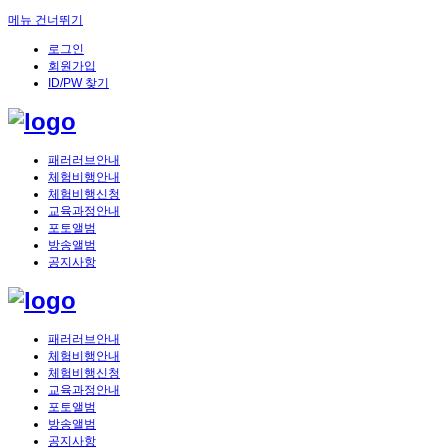
메뉴 건너뛰기
로그인
회원가입
ID/PW 찾기
패러러브안내
체험비행안내
체험비행신청
교육과정안내
포토앨범
방송앨범
공지사항
패러러브안내
체험비행안내
체험비행신청
교육과정안내
포토앨범
방송앨범
공지사항