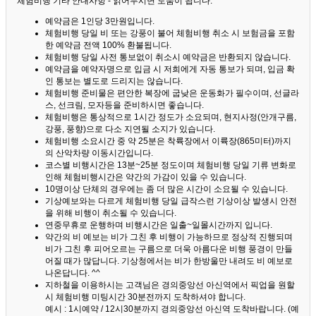
체험비행 기타 안내사항 - 읽어두시면 도움이 됩니다. ^^
예약금은 1인당 3만원입니다.
체험비행 당일 비 또는 강풍이 불어 체험비행 취소 시 보험금을 포함
한 예약금 전액 100% 환불됩니다.
체험비행 당일 사전 통보없이 취소시 예약금은 반환되지 않습니다.
예약금을 예약자명으로 입금 시 저희에게 자동 통보가 되며, 입금 확
인 통보는 별도로 드리지는 않습니다.
체험비행 준비물은 편안한 복장에 굽낮은 운동화가 필수이며, 선글라
스, 선크림, 모자등을 준비하시면 좋습니다.
체험비행은 통상적으로 1시간 정도가 소요되며, 현지사정(안개구름,
강풍, 풍향)으로 다소 지연될 소지가 있습니다.
체험비행 소요시간 중 약 25분은 착륙장에서 이륙장(865미터)까지
의 산악차량 이동시간입니다.
코스별 비행시간은 13분~25분 정도이며 체험비행 당일 기류 변화로
인해 체험비행시간은 약간의 가감이 있을 수 있습니다.
10명이상 단체의 경우에는 좀 더 많은 시간이 소요될 수 있습니다.
기상예보와는 다르게 체험비행 당일 급작스런 기상이상 발생시 안전
을 위해 비행이 취소될 수 있습니다.
연중무휴로 운행하며 비행시간은 일출~일몰시간까지 입니다.
약간의 비 예보는 비가 그친 후 비행이 가능하므로 정상적 진행되며
비가 그친 후 피어오르는 구름으로 더욱 아름다운 비행 풍경이 만들
어질 때가 많답니다.
기상청에서는 비가 한방울만 내려도 비 예보로
나온답니다. ^^
지하철을 이용하시는 고객님은 경의중앙선 아신역에서 픽업을 원할
시 체험비행 미팅시간 30분전까지 도착하셔야 합니다.
예시 : 1시예약 / 12시30분까지 경의중앙선 아신역 도착바랍니다. (예