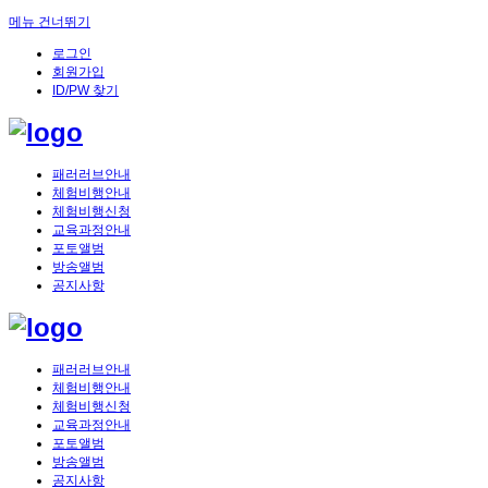
메뉴 건너뛰기
로그인
회원가입
ID/PW 찾기
패러러브안내
체험비행안내
체험비행신청
교육과정안내
포토앨범
방송앨범
공지사항
패러러브안내
체험비행안내
체험비행신청
교육과정안내
포토앨범
방송앨범
공지사항