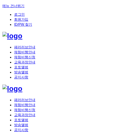
메뉴 건너뛰기
로그인
회원가입
ID/PW 찾기
패러러브안내
체험비행안내
체험비행신청
교육과정안내
포토앨범
방송앨범
공지사항
패러러브안내
체험비행안내
체험비행신청
교육과정안내
포토앨범
방송앨범
공지사항