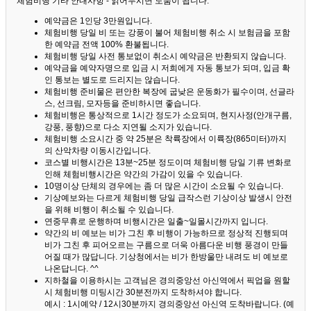
체험비행 기타 안내사항 - 읽어두시면 도움이 됩니다. ^^
예약금은 1인당 3만원입니다.
체험비행 당일 비 또는 강풍이 불어 체험비행 취소 시 보험금을 포함
한 예약금 전액 100% 환불됩니다.
체험비행 당일 사전 통보없이 취소시 예약금은 반환되지 않습니다.
예약금을 예약자명으로 입금 시 저희에게 자동 통보가 되며, 입금 확
인 통보는 별도로 드리지는 않습니다.
체험비행 준비물은 편안한 복장에 굽낮은 운동화가 필수이며, 선글라
스, 선크림, 모자등을 준비하시면 좋습니다.
체험비행은 통상적으로 1시간 정도가 소요되며, 현지사정(안개구름,
강풍, 풍향)으로 다소 지연될 소지가 있습니다.
체험비행 소요시간 중 약 25분은 착륙장에서 이륙장(865미터)까지
의 산악차량 이동시간입니다.
코스별 비행시간은 13분~25분 정도이며 체험비행 당일 기류 변화로
인해 체험비행시간은 약간의 가감이 있을 수 있습니다.
10명이상 단체의 경우에는 좀 더 많은 시간이 소요될 수 있습니다.
기상예보와는 다르게 체험비행 당일 급작스런 기상이상 발생시 안전
을 위해 비행이 취소될 수 있습니다.
연중무휴로 운행하며 비행시간은 일출~일몰시간까지 입니다.
약간의 비 예보는 비가 그친 후 비행이 가능하므로 정상적 진행되며
비가 그친 후 피어오르는 구름으로 더욱 아름다운 비행 풍경이 만들
어질 때가 많답니다.
기상청에서는 비가 한방울만 내려도 비 예보로
나온답니다. ^^
지하철을 이용하시는 고객님은 경의중앙선 아신역에서 픽업을 원할
시 체험비행 미팅시간 30분전까지 도착하셔야 합니다.
예시 : 1시예약 / 12시30분까지 경의중앙선 아신역 도착바랍니다. (예