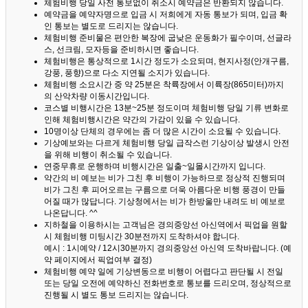
체험비행 당일 사전 통보없이 취소시 예약금은 반환되지 않습니다.
예약금을 예약자명으로 입금 시 저희에게 자동 통보가 되며, 입금 확
인 통보는 별도로 드리지는 않습니다.
체험비행 준비물은 편안한 복장에 굽낮은 운동화가 필수이며, 선글라
스, 선크림, 모자등을 준비하시면 좋습니다.
체험비행은 통상적으로 1시간 정도가 소요되며, 현지사정(안개구름,
강풍, 풍향)으로 다소 지연될 소지가 있습니다.
체험비행 소요시간 중 약 25분은 착륙장에서 이륙장(865미터)까지
의 산악차량 이동시간입니다.
코스별 비행시간은 13분~25분 정도이며 체험비행 당일 기류 변화로
인해 체험비행시간은 약간의 가감이 있을 수 있습니다.
10명이상 단체의 경우에는 좀 더 많은 시간이 소요될 수 있습니다.
기상예보와는 다르게 체험비행 당일 급작스런 기상이상 발생시 안전
을 위해 비행이 취소될 수 있습니다.
연중무휴로 운행하며 비행시간은 일출~일몰시간까지 입니다.
약간의 비 예보는 비가 그친 후 비행이 가능하므로 정상적 진행되며
비가 그친 후 피어오르는 구름으로 더욱 아름다운 비행 풍경이 만들
어질 때가 많답니다.
기상청에서는 비가 한방울만 내려도 비 예보로
나온답니다. ^^
지하철을 이용하시는 고객님은 경의중앙선 아신역에서 픽업을 원할
시 체험비행 미팅시간 30분전까지 도착하셔야 합니다.
예시 : 1시예약 / 12시30분까지 경의중앙선 아신역 도착바랍니다. (예
약 페이지에서 픽업여부 결정)
체험비행 예약 일에 기상변동으로 비행이 어렵다고 판단될 시 전일
또는 당일 오전에 예약하신 전화번호로 통보를 드리오며, 정상적으로
진행될 시 별도 통보 드리지는 않습니다.