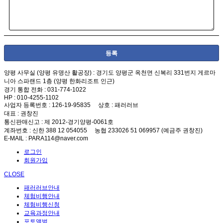
양평 사무실 (양평 유명산 활공장)
: 경기도 양평군 옥천면 신복리 331번지 게르마
니아 스파랜드 1층 (양평 한화리조트 인근)
경기 통합 전화
: 031-774-1022
HP
: 010-4255-1102
사업자 등록번호
: 126-19-95835
상호
: 패러러브
대표
: 권창진
통신판매신고
: 제 2012-경기양평-0061호
계좌번호
: 신한 388 12 054055 농협 233026 51 069957 (예금주 권창진)
E-MAIL
: PARA114@naver.com
로그인
회원가입
CLOSE
패러러브안내
체험비행안내
체험비행신청
교육과정안내
포토앨범