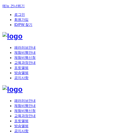
메뉴 건너뛰기
로그인
회원가입
ID/PW 찾기
패러러브안내
체험비행안내
체험비행신청
교육과정안내
포토앨범
방송앨범
공지사항
패러러브안내
체험비행안내
체험비행신청
교육과정안내
포토앨범
방송앨범
공지사항