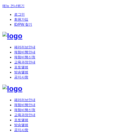
메뉴 건너뛰기
로그인
회원가입
ID/PW 찾기
패러러브안내
체험비행안내
체험비행신청
교육과정안내
포토앨범
방송앨범
공지사항
패러러브안내
체험비행안내
체험비행신청
교육과정안내
포토앨범
방송앨범
공지사항