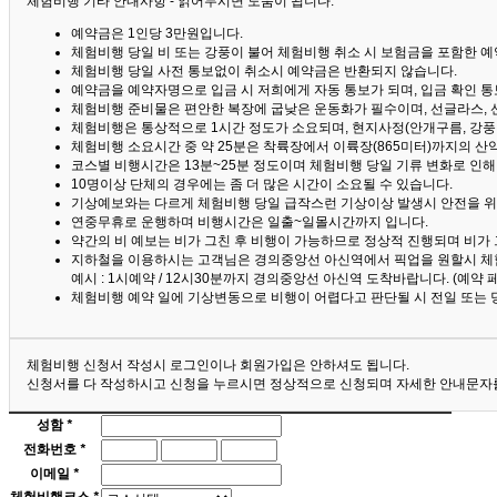
체험비행 기타 안내사항 - 읽어두시면 도움이 됩니다. ^^
예약금은 1인당 3만원입니다.
체험비행 당일 비 또는 강풍이 불어 체험비행 취소 시 보험금을 포함한 예약
체험비행 당일 사전 통보없이 취소시 예약금은 반환되지 않습니다.
예약금을 예약자명으로 입금 시 저희에게 자동 통보가 되며, 입금 확인 
체험비행 준비물은 편안한 복장에 굽낮은 운동화가 필수이며, 선글라스, 
체험비행은 통상적으로 1시간 정도가 소요되며, 현지사정(안개구름, 강풍,
체험비행 소요시간 중 약 25분은 착륙장에서 이륙장(865미터)까지의 
코스별 비행시간은 13분~25분 정도이며 체험비행 당일 기류 변화로 인
10명이상 단체의 경우에는 좀 더 많은 시간이 소요될 수 있습니다.
기상예보와는 다르게 체험비행 당일 급작스런 기상이상 발생시 안전을 위
연중무휴로 운행하며 비행시간은 일출~일몰시간까지 입니다.
약간의 비 예보는 비가 그친 후 비행이 가능하므로 정상적 진행되며 비가
지하철을 이용하시는 고객님은 경의중앙선 아신역에서 픽업을 원할시 체
예시 : 1시예약 / 12시30분까지 경의중앙선 아신역 도착바랍니다. (예약
체험비행 예약 일에 기상변동으로 비행이 어렵다고 판단될 시 전일 또는 
체험비행 신청서 작성시 로그인이나 회원가입은 안하셔도 됩니다.
신청서를 다 작성하시고 신청을 누르시면 정상적으로 신청되며 자세한 안내문자를
성함
*
전화번호
*
이메일
*