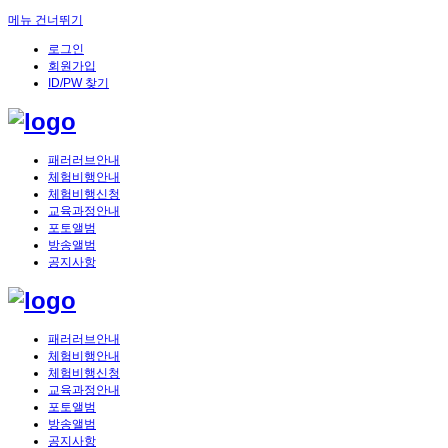
메뉴 건너뛰기
로그인
회원가입
ID/PW 찾기
패러러브안내
체험비행안내
체험비행신청
교육과정안내
포토앨범
방송앨범
공지사항
패러러브안내
체험비행안내
체험비행신청
교육과정안내
포토앨범
방송앨범
공지사항