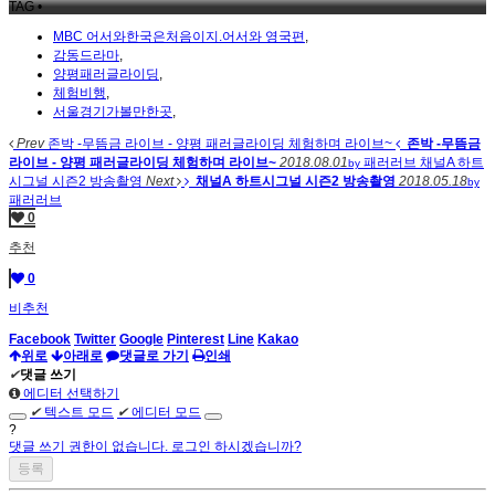
TAG •
MBC 어서와한국은처음이지.어서와 영국편
,
감동드라마
,
양평패러글라이딩
,
체험비행
,
서울경기가볼만한곳
,
Prev
존박 -무뜸금 라이브 - 양평 패러글라이딩 체험하며 라이브~
존박 -무뜸금
라이브 - 양평 패러글라이딩 체험하며 라이브~
2018.08.01
패러러브
채널A 하트
by
시그널 시즌2 방송촬영
Next
채널A 하트시그널 시즌2 방송촬영
2018.05.18
by
패러러브
0
추천
0
비추천
Facebook
Twitter
Google
Pinterest
Line
Kakao
위로
아래로
댓글로 가기
인쇄
✔
댓글 쓰기
에디터 선택하기
✔
텍스트 모드
✔
에디터 모드
?
댓글 쓰기 권한이 없습니다. 로그인 하시겠습니까?