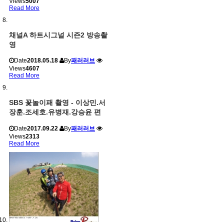
Views
5007
Read More
채널A 하트시그널 시즌2 방송촬
영
Date
2018.05.18
By
패러러브
Views
4607
Read More
SBS 꽃놀이패 촬영 - 이상민.서
장훈.조세호.유병재.강승윤 편
Date
2017.09.22
By
패러러브
Views
2313
Read More