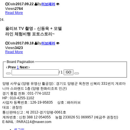
Date
2017.09.22
By
러브패러
Views
2764
Read More
올리브 TV 촬영 - 신동욱 + 모델
라인 체험비행 포토스토리~
Date
2017.09.18
By
러브패러
Views
3423
Read More
Board Pagination
Prev
1
Next
/ 1
GO
양평 사무실 (양평 유명산 활공장)
: 경기도 양평군 옥천면 신복리 331번지 게르마
니아 스파랜드 1층 (양평 한화리조트 인근)
경기 통합 전화
: 031-774-1022
HP
: 010-4255-1102
사업자 등록번호
: 126-19-95835
상호
: 패러러브
대표
: 권창진
통신판매신고
: 제 2012-경기양평-0061호
계좌번호
: 신한 388 12 054055 농협 233026 51 069957 (예금주 권창진)
E-MAIL
: PARA114@naver.com
로그인