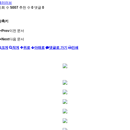
패러러브
조회 수
5007
추천 수
0
댓글
0
단축키
Prev
이전 문서
Next
다음 문서
크게
작게
위로
아래로
댓글로 가기
인쇄