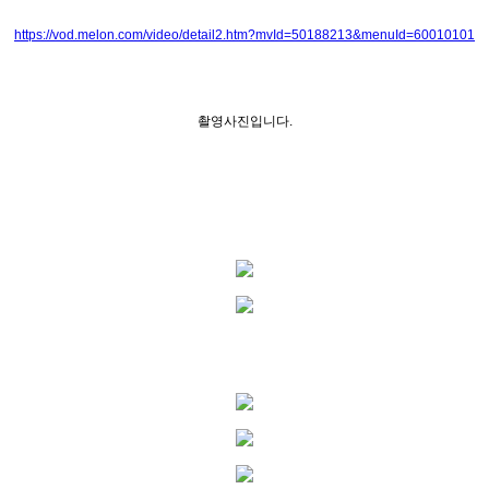
https://vod.melon.com/video/detail2.htm?mvId=50188213&menuId=60010101
촬영사진입니다.