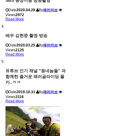
SBS 동상이몽 방송촬영
Date
2020.04.28
By
패러러브
Views
2972
Read More
배우 김현중 촬영 방송
Date
2020.03.25
By
패러러브
Views
2125
Read More
유튜브 인기 채널 "동네놈들" 과
함께한 즐거운 패러글라이딩 몰
카..ㅋㅋ
Date
2019.10.31
By
패러러브
Views
3116
Read More