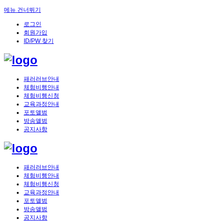
메뉴 건너뛰기
로그인
회원가입
ID/PW 찾기
패러러브안내
체험비행안내
체험비행신청
교육과정안내
포토앨범
방송앨범
공지사항
패러러브안내
체험비행안내
체험비행신청
교육과정안내
포토앨범
방송앨범
공지사항