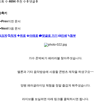
조회 수
4694
추천 수
0
댓글
0
단축키
Prev
이전 문서
Next
다음 문서
크게
작게
위로
아래로
댓글로 가기
인쇄
첨부
가수 존박씨가 패러러블 찾아주셧습니다.
엘론과 기타 음악방송에 사용할 콘텐츠 제작을 하셨구요~~
양평 패러글라이딩 체험을 정말 즐겁게 해주셨습니다.
라이브를 보실려면 아래 링크를 클릭하시면 됩니다.