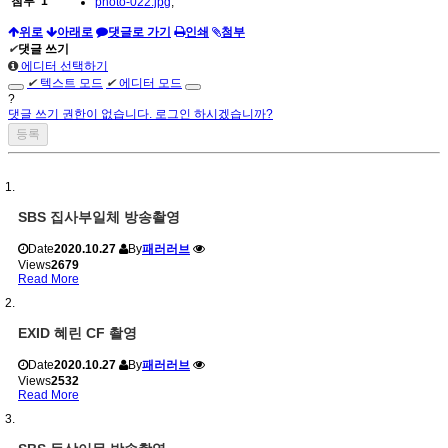
첨부
'
1
'
photo-022.jpg
,
위로
아래로
댓글로 가기
인쇄
첨부
✔
댓글 쓰기
에디터 선택하기
✔
텍스트 모드
✔
에디터 모드
?
댓글 쓰기 권한이 없습니다. 로그인 하시겠습니까?
SBS 집사부일체 방송촬영
Date
2020.10.27
By
패러러브
Views
2679
Read More
EXID 혜린 CF 촬영
Date
2020.10.27
By
패러러브
Views
2532
Read More