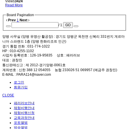
Views
3424
Read More
Board Pagination
Prev
1
Next
/ 1
GO
양평 사무실 (양평 유명산 활공장)
: 경기도 양평군 옥천면 신복리 331번지 게르마
니아 스파랜드 1층 (양평 한화리조트 인근)
경기 통합 전화
: 031-774-1022
HP
: 010-4255-1102
사업자 등록번호
: 126-19-95835
상호
: 패러러브
대표
: 권창진
통신판매신고
: 제 2012-경기양평-0061호
계좌번호
: 신한 388 12 054055 농협 233026 51 069957 (예금주 권창진)
E-MAIL
: PARA114@naver.com
로그인
회원가입
CLOSE
패러러브안내
체험비행안내
체험비행신청
교육과정안내
포토앨범
방송앨범