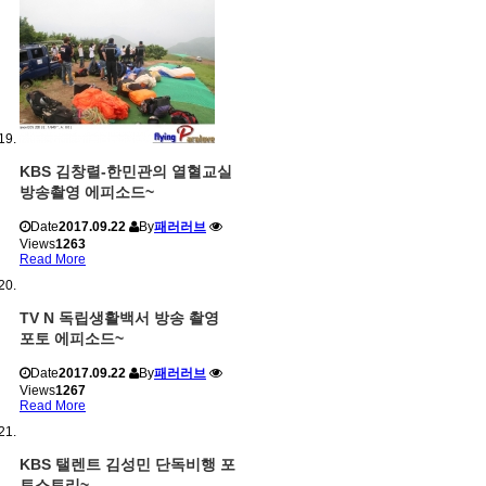
KBS 김창렬-한민관의 열혈교실
방송촬영 에피소드~
Date
2017.09.22
By
패러러브
Views
1263
Read More
TV N 독립생활백서 방송 촬영
포토 에피소드~
Date
2017.09.22
By
패러러브
Views
1267
Read More
KBS 탤렌트 김성민 단독비행 포
토스토리~