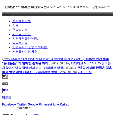
존박님~~~ 어려운 미션이였는데 마지막까지 멋지게 해주셔서 고맙습니다. ^^
TAG •
존박체험비행
,
감동
,
존박라이브
,
패러글라이딩
,
양평패러글라이딩
,
양평볼거리
,
양평놀거리.양평이색체험
,
패러글라이딩 체험
,
Prev
유튜브 인기 채널 "동네놈들" 과 함께한 즐거운 패러...
유튜브 인기 채널
"동네놈들" 과 함께한 즐거운 패러...
2019.10.31
패러러브
MBC 어서와 한국은
by
처음이지 방송 촬영 에피소드 - 패러러브 양평...
Next
MBC 어서와 한국은 처음
이지 방송 촬영 에피소드 - 패러러브 양평...
2018.05.18
패러러브
by
0
추천
0
비추천
Facebook
Twitter
Google
Pinterest
Line
Kakao
Atachment