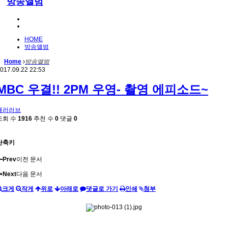
방송앨범
HOME
방송앨범
Home
방송앨범
017.09.22 22:53
MBC 우결!! 2PM 우영- 촬영 에피소드~
패러러브
조회 수
1916
추천 수
0
댓글
0
단축키
Prev
이전 문서
Next
다음 문서
크게
작게
위로
아래로
댓글로 가기
인쇄
첨부