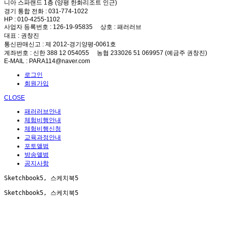
니아 스파랜드 1층 (양평 한화리조트 인근)
경기 통합 전화
: 031-774-1022
HP
: 010-4255-1102
사업자 등록번호
: 126-19-95835
상호
: 패러러브
대표
: 권창진
통신판매신고
: 제 2012-경기양평-0061호
계좌번호
: 신한 388 12 054055 농협 233026 51 069957 (예금주 권창진)
E-MAIL
: PARA114@naver.com
로그인
회원가입
CLOSE
패러러브안내
체험비행안내
체험비행신청
교육과정안내
포토앨범
방송앨범
공지사항
Sketchbook5, 스케치북5
Sketchbook5, 스케치북5