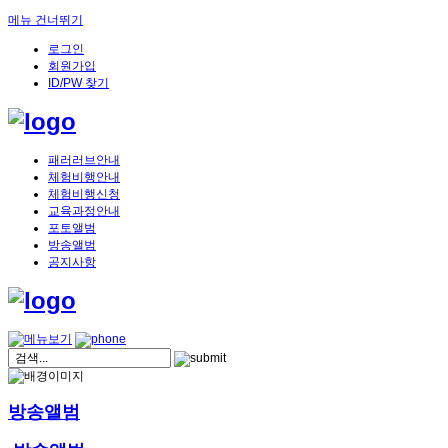
메뉴 건너뛰기
로그인
회원가입
ID/PW 찾기
패러러브안내
체험비행안내
체험비행신청
교육과정안내
포토앨범
방송앨범
공지사항
방송앨범