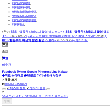
패러글라이딩
,
페러글라이딩
,
양평패러글라이딩
,
양평페러글라이딩
,
패러글라이딩체험
,
패러러브
,
Prev
SBS - 달콤한 나의도시 촬영 에피소드~
SBS - 달콤한 나의도시 촬영 에피
소드~
2017.09.22
패러러브
KBS 힐링투어 야생의 발견 촬영 스토리~
Next
by
KBS 힐링투어 야생의 발견 촬영 스토리~
2017.09.22
패러러브
by
0
추천
0
비추천
Facebook
Twitter
Google
Pinterest
Line
Kakao
위로
아래로
댓글로 가기
인쇄
첨부
✔
댓글 쓰기
에디터 선택하기
✔
텍스트 모드
✔
에디터 모드
?
댓글 쓰기 권한이 없습니다. 로그인 하시겠습니까?