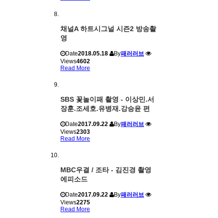
채널A 하트시그널 시즌2 방송촬
영
Date
2018.05.18
By
패러러브
Views
4602
Read More
SBS 꽃놀이패 촬영 - 이상민.서
장훈.조세호.유병재.강승윤 편
Date
2017.09.22
By
패러러브
Views
2303
Read More
MBC우결 / 조타 - 김진경 촬영
에피소드
Date
2017.09.22
By
패러러브
Views
2275
Read More