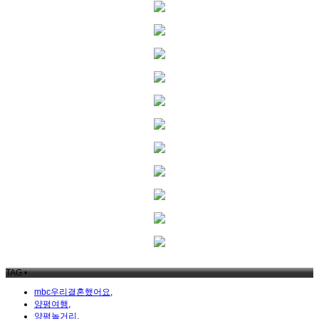
TAG •
mbc우리결혼했어요
,
양평여행
,
양평놀거리
,