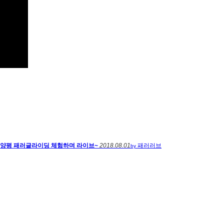
- 양평 패러글라이딩 체험하며 라이브~
2018.08.01
패러러브
by