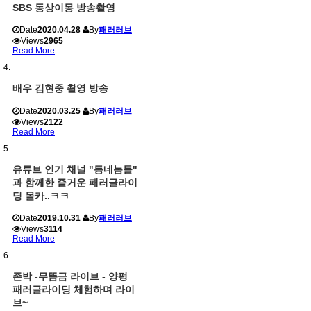
SBS 동상이몽 방송촬영
Date
2020.04.28
By
패러러브
Views
2965
Read More
배우 김현중 촬영 방송
Date
2020.03.25
By
패러러브
Views
2122
Read More
유튜브 인기 채널 "동네놈들"
과 함께한 즐거운 패러글라이
딩 몰카..ㅋㅋ
Date
2019.10.31
By
패러러브
Views
3114
Read More
존박 -무뜸금 라이브 - 양평
패러글라이딩 체험하며 라이
브~