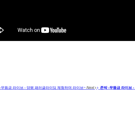
 -무뜸금 라이브 - 양평 패러글라이딩 체험하며 라이브~
Next
존박 -무뜸금 라이브 