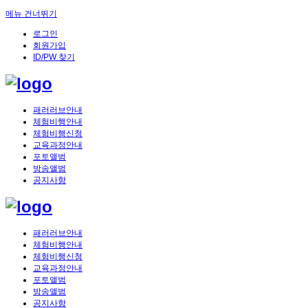
메뉴 건너뛰기
로그인
회원가입
ID/PW 찾기
패러러브안내
체험비행안내
체험비행신청
교육과정안내
포토앨범
방송앨범
공지사항
패러러브안내
체험비행안내
체험비행신청
교육과정안내
포토앨범
방송앨범
공지사항