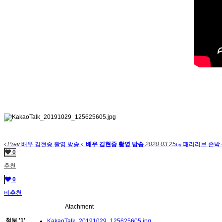
Prev
배우 김현중 촬영 방송
배우 김현중 촬영 방송
2020.03.25
패러러브
존박
by
0
추천
0
비추천
Atachment
첨부
'
1
'
KakaoTalk_20191029_125625605.jpg
,