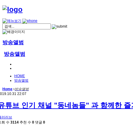
방송앨범
방송앨범
HOME
방송앨범
Home
방송앨범
019.10.31 22:07
유튜브 인기 채널 "동네놈들" 과 함께한 
패러러브
조회 수
3114
추천 수
0
댓글
0