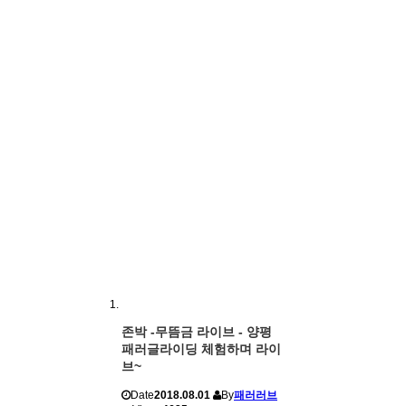
존박 -무뜸금 라이브 - 양평
패러글라이딩 체험하며 라이
브~
Date
2018.08.01
By
패러러브