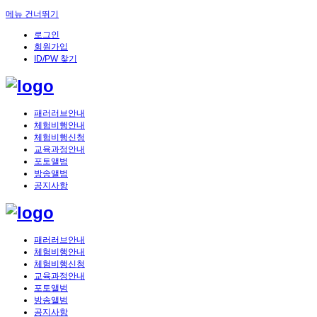
메뉴 건너뛰기
로그인
회원가입
ID/PW 찾기
패러러브안내
체험비행안내
체험비행신청
교육과정안내
포토앨범
방송앨범
공지사항
패러러브안내
체험비행안내
체험비행신청
교육과정안내
포토앨범
방송앨범
공지사항