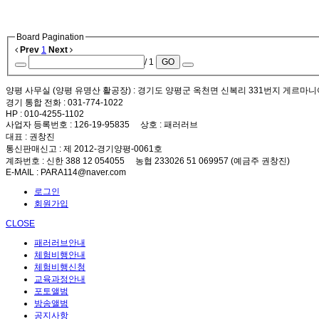
Board Pagination
Prev
1
Next
/ 1
GO
양평 사무실 (양평 유명산 활공장)
: 경기도 양평군 옥천면 신복리 331번지 게르마니
경기 통합 전화
: 031-774-1022
HP
: 010-4255-1102
사업자 등록번호
: 126-19-95835
상호
: 패러러브
대표
: 권창진
통신판매신고
: 제 2012-경기양평-0061호
계좌번호
: 신한 388 12 054055 농협 233026 51 069957 (예금주 권창진)
E-MAIL
: PARA114@naver.com
로그인
회원가입
CLOSE
패러러브안내
체험비행안내
체험비행신청
교육과정안내
포토앨범
방송앨범
공지사항