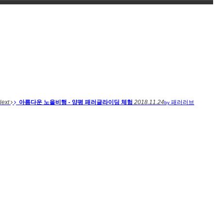
Next
아름다운 노을비행 - 양평 패러글라이딩 체험
2018.11.24
패러러브
by