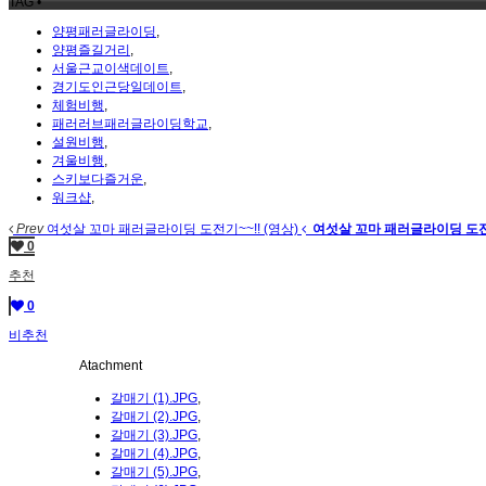
TAG •
양평패러글라이딩
,
양평즐길거리
,
서울근교이색데이트
,
경기도인근당일데이트
,
체험비행
,
패러러브패러글라이딩학교
,
설원비행
,
겨울비행
,
스키보다즐거운
,
워크샵
,
Prev
여섯살 꼬마 패러글라이딩 도전기~~!! (영상)
여섯살 꼬마 패러글라이딩 도전기
0
추천
0
비추천
Atachment
갈매기 (1).JPG
,
갈매기 (2).JPG
,
갈매기 (3).JPG
,
갈매기 (4).JPG
,
갈매기 (5).JPG
,