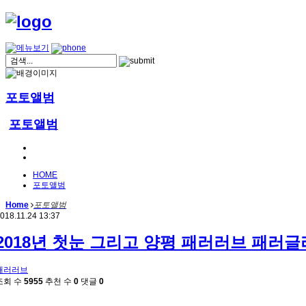
포토앨범
포토앨범
HOME
포토앨범
Home
포토앨범
018.11.24 13:37
2018년 첫눈 그리고 양평 패러러브 패러
패러러브
조회 수
5955
추천 수
0
댓글
0