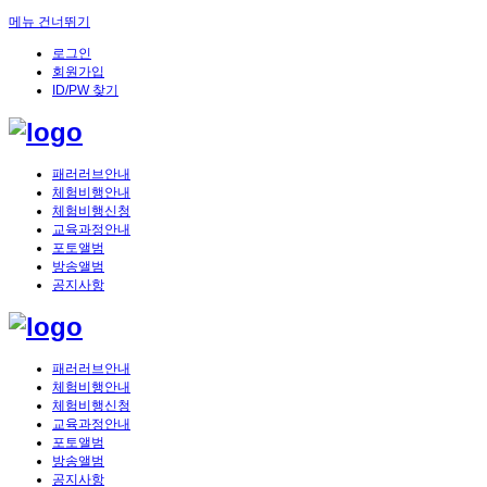
메뉴 건너뛰기
로그인
회원가입
ID/PW 찾기
패러러브안내
체험비행안내
체험비행신청
교육과정안내
포토앨범
방송앨범
공지사항
패러러브안내
체험비행안내
체험비행신청
교육과정안내
포토앨범
방송앨범
공지사항