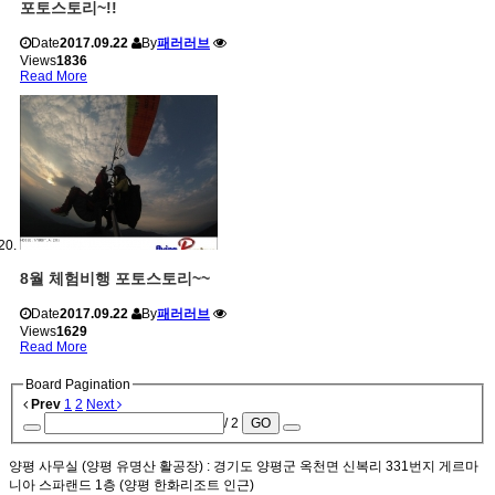
포토스토리~!!
Date
2017.09.22
By
패러러브
Views
1836
Read More
8월 체험비행 포토스토리~~
Date
2017.09.22
By
패러러브
Views
1629
Read More
Board Pagination
Prev
1
2
Next
/ 2
GO
양평 사무실 (양평 유명산 활공장)
: 경기도 양평군 옥천면 신복리 331번지 게르마
니아 스파랜드 1층 (양평 한화리조트 인근)