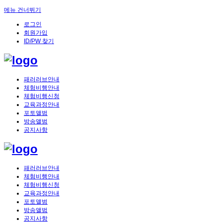
메뉴 건너뛰기
로그인
회원가입
ID/PW 찾기
패러러브안내
체험비행안내
체험비행신청
교육과정안내
포토앨범
방송앨범
공지사항
패러러브안내
체험비행안내
체험비행신청
교육과정안내
포토앨범
방송앨범
공지사항