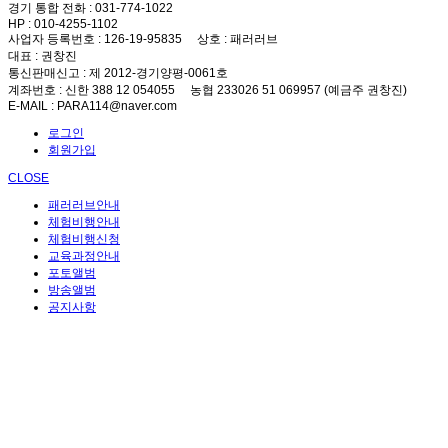
경기 통합 전화
: 031-774-1022
HP
: 010-4255-1102
사업자 등록번호
: 126-19-95835
상호
: 패러러브
대표
: 권창진
통신판매신고
: 제 2012-경기양평-0061호
계좌번호
: 신한 388 12 054055 농협 233026 51 069957 (예금주 권창진)
E-MAIL
: PARA114@naver.com
로그인
회원가입
CLOSE
패러러브안내
체험비행안내
체험비행신청
교육과정안내
포토앨범
방송앨범
공지사항