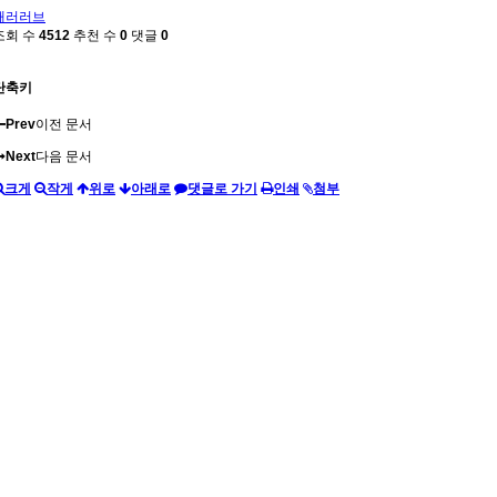
패러러브
조회 수
4512
추천 수
0
댓글
0
단축키
Prev
이전 문서
Next
다음 문서
크게
작게
위로
아래로
댓글로 가기
인쇄
첨부