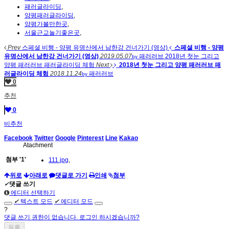
패러글라이딩
,
양평패러글라이딩
,
양평가볼만한곳
,
서울근교놀기좋은곳
,
Prev
스페셜 비행 - 양평 유명산에서 남한강 건너가기 (영상)
스페셜 비행 - 양평
유명산에서 남한강 건너가기 (영상)
2019.05.07
패러러브
2018년 첫눈 그리고
by
양평 패러러브 패러글라이딩 체험
Next
2018년 첫눈 그리고 양평 패러러브 패
러글라이딩 체험
2018.11.24
패러러브
by
0
추천
0
비추천
Facebook
Twitter
Google
Pinterest
Line
Kakao
Atachment
첨부
'
1
'
111.jpg
,
위로
아래로
댓글로 가기
인쇄
첨부
✔
댓글 쓰기
에디터 선택하기
✔
텍스트 모드
✔
에디터 모드
?
댓글 쓰기 권한이 없습니다. 로그인 하시겠습니까?