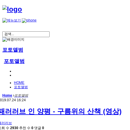
포토앨범
포토앨범
HOME
포토앨범
Home
포토앨범
019.07.24 16:24
패러러브 인 양평 - 구름위의 산책 (영상)
패러러브
조회 수
2930
추천 수
0
댓글
0