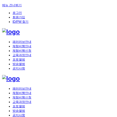
메뉴 건너뛰기
로그인
회원가입
ID/PW 찾기
패러러브안내
체험비행안내
체험비행신청
교육과정안내
포토앨범
방송앨범
공지사항
패러러브안내
체험비행안내
체험비행신청
교육과정안내
포토앨범
방송앨범
공지사항