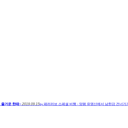
 즐거운 한때~
2019.09.15
패러러브
스페셜 비행 - 양평 유명산에서 남한강 건너가기
by