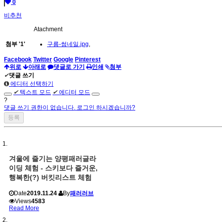
0
비추천
Atachment
첨부
'
1
'
구름-썸네일.jpg
,
Facebook
Twitter
Google
Pinterest
위로
아래로
댓글로 가기
인쇄
첨부
✔
댓글 쓰기
에디터 선택하기
✔
텍스트 모드
✔
에디터 모드
?
댓글 쓰기 권한이 없습니다. 로그인 하시겠습니까?
겨울에 즐기는 양평패러글라
이딩 체험 - 스키보다 즐거운,
행복한(?) 버킷리스트 체험
Date
2019.11.24
By
패러러브
Views
4583
Read More