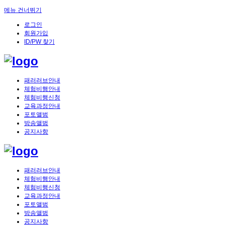
메뉴 건너뛰기
로그인
회원가입
ID/PW 찾기
패러러브안내
체험비행안내
체험비행신청
교육과정안내
포토앨범
방송앨범
공지사항
패러러브안내
체험비행안내
체험비행신청
교육과정안내
포토앨범
방송앨범
공지사항