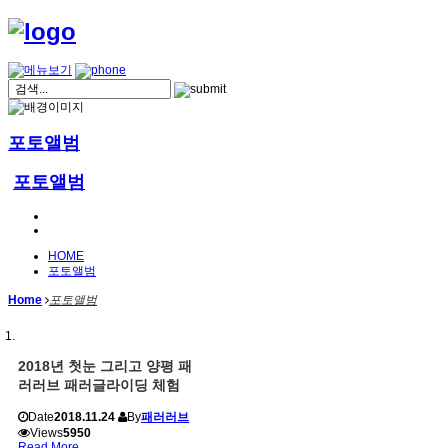
포토앨범
포토앨범
HOME
포토앨범
Home
포토앨범
2018년 첫눈 그리고 양평 패
러러브 패러글라이딩 체험
Date
2018.11.24
By
패러러브
Views
5950
Read More