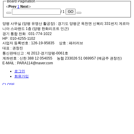
Board Pagination
Prev
1
Next
/ 1
GO
양평 사무실 (양평 유명산 활공장)
: 경기도 양평군 옥천면 신복리 331번지 게르마
니아 스파랜드 1층 (양평 한화리조트 인근)
경기 통합 전화
: 031-774-1022
HP
: 010-4255-1102
사업자 등록번호
: 126-19-95835
상호
: 패러러브
대표
: 권창진
통신판매신고
: 제 2012-경기양평-0061호
계좌번호
: 신한 388 12 054055 농협 233026 51 069957 (예금주 권창진)
E-MAIL
: PARA114@naver.com
로그인
회원가입
CLOSE
패러러브안내
체험비행안내
체험비행신청
교육과정안내
포토앨범
방송앨범
공지사항
Sketchbook5, 스케치북5