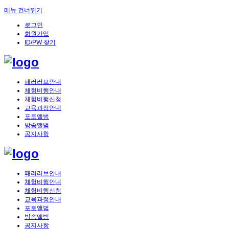
메뉴 건너뛰기
로그인
회원가입
ID/PW 찾기
패러러브안내
체험비행안내
체험비행신청
교육과정안내
포토앨범
방송앨범
공지사항
패러러브안내
체험비행안내
체험비행신청
교육과정안내
포토앨범
방송앨범
공지사항