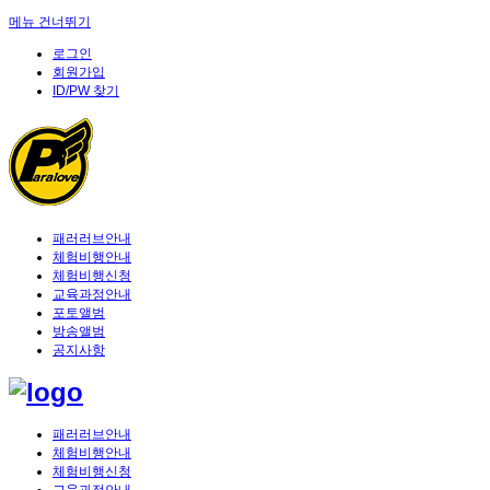
메뉴 건너뛰기
로그인
회원가입
ID/PW 찾기
패러러브안내
체험비행안내
체험비행신청
교육과정안내
포토앨범
방송앨범
공지사항
패러러브안내
체험비행안내
체험비행신청