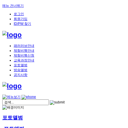
메뉴 건너뛰기
로그인
회원가입
ID/PW 찾기
패러러브안내
체험비행안내
체험비행신청
교육과정안내
포토앨범
방송앨범
공지사항
포토앨범