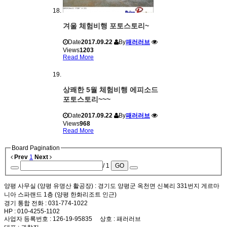
겨울 체험비행 포토스토리~
Date
2017.09.22
By
패러러브
Views
1203
Read More
상쾌한 5월 체험비행 에피소드
포토스토리~~~
Date
2017.09.22
By
패러러브
Views
968
Read More
Board Pagination
Prev
1
Next
/ 1
GO
양평 사무실 (양평 유명산 활공장)
: 경기도 양평군 옥천면 신복리 331번지 게르마
니아 스파랜드 1층 (양평 한화리조트 인근)
경기 통합 전화
: 031-774-1022
HP
: 010-4255-1102
사업자 등록번호
: 126-19-95835
상호
: 패러러브