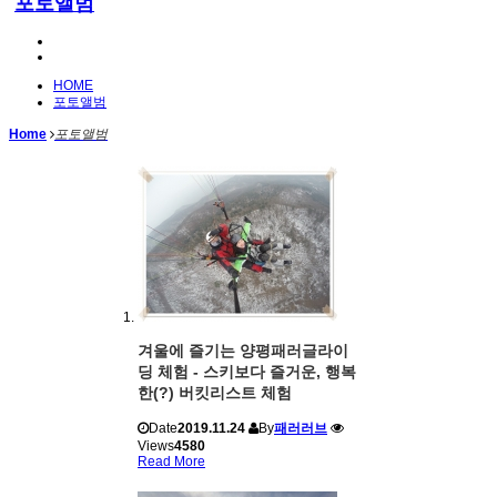
포토앨범
HOME
포토앨범
Home
포토앨범
겨울에 즐기는 양평패러글라이
딩 체험 - 스키보다 즐거운, 행복
한(?) 버킷리스트 체험
Date
2019.11.24
By
패러러브
Views
4580
Read More