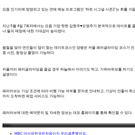
요즘 인기리에 방영되고 있는 연애 예능 프로그램인 ‘하트 시그널 시즌2’는 회를 거
지난 5월 4일 7회차에서는 요즘 가장 핫한 김현우♥오영주가 본격적으로 데이트를 
나 둘의 매칭에 대한 기대감이 높아졌다.
봄철을 맞아 연인들이 많이 찾는 데이트코스인 양평은 커플 패러글라이딩 코스가 인기를
중 사진, 동영상 촬영이 가능하다.
커플끼리 패러글라이딩을 즐길 경우 하늘에서 이야기도 하고, 가위바위보를 하기도 
설명이다.
패러러브는 기상 조건에 따라 비행 가능 여부를 문자로 안내하고, 기상이 안좋아 취소
까지 도착하면 픽업 서비스도 가능하다.
패러러브에 대한 예약문의 및 자세한 정보는 대표 홈페이지를 통해 확인할 수 있다.
TAG •
MBC 어서와한국은처음이지.우리결혼했어요
,