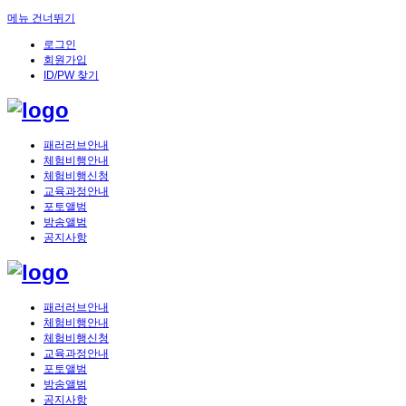
메뉴 건너뛰기
로그인
회원가입
ID/PW 찾기
패러러브안내
체험비행안내
체험비행신청
교육과정안내
포토앨범
방송앨범
공지사항
패러러브안내
체험비행안내
체험비행신청
교육과정안내
포토앨범
방송앨범
공지사항