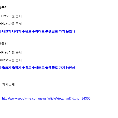
단축키
Prev
이전 문서
Next
다음 문서
가
크게
작게
위로
아래로
댓글로 가기
인쇄
단축키
Prev
이전 문서
Next
다음 문서
가
크게
작게
위로
아래로
댓글로 가기
인쇄
기사소개.
http://www.seoulwire.com/news/articleView.html?idxno=14305