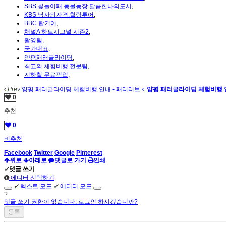
SBS 꽃놀이패.동물농장.달콤한나의도시
,
KBS 남자의자격.힐링투어
,
BBC 탑기어
,
채널A 하트시그널 시즌2
,
촬영팀
,
국가대표
,
양평패러글라이딩
,
최고의 체험비행 전문팀
,
지하철 무료픽업
,
Prev
양평 패러글라이딩 체험비행 안내 - 패러러브
양평 패러글라이딩 체험비행 안
0
추천
0
비추천
Facebook
Twitter
Google
Pinterest
위로
아래로
댓글로 가기
인쇄
✔
댓글 쓰기
에디터 선택하기
✔
텍스트 모드
✔
에디터 모드
?
댓글 쓰기 권한이 없습니다. 로그인 하시겠습니까?