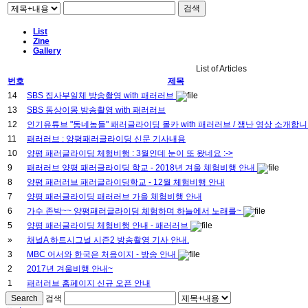
검색
List
Zine
Gallery
List of Articles
번호
제목
14
SBS 집사부일체 방송촬영 with 패러러브
13
SBS 동상이몽 방송촬영 with 패러러브
12
인기유튜브 "동네놈들" 패러글라이딩 몰카 with 패러러브 / 잼난 영상 소개합니
11
패러러브 : 양평패러글라이딩 신문 기사내용
10
양평 패러글라이딩 체험비행 : 3월인데 눈이 또 왔네요 :->
9
패러러브 양평 패러글라이딩 학교 - 2018년 겨울 체험비행 안내
8
양평 패러러브 패러글라이딩학교 - 12월 체험비행 안내
7
양평 패러글라이딩 패러러브 가을 체험비행 안내
6
가수 존박~~ 양평패러글라이딩 체험하며 하늘에서 노래를~
5
양평 패러글라이딩 체험비행 안내 - 패러러브
»
채널A 하트시그널 시즌2 방송촬영 기사 안내.
3
MBC 어서와 한국은 처음이지 - 방송 안내
2
2017년 겨울비행 안내~
1
패러러브 홈페이지 신규 오픈 안내
Search
검색