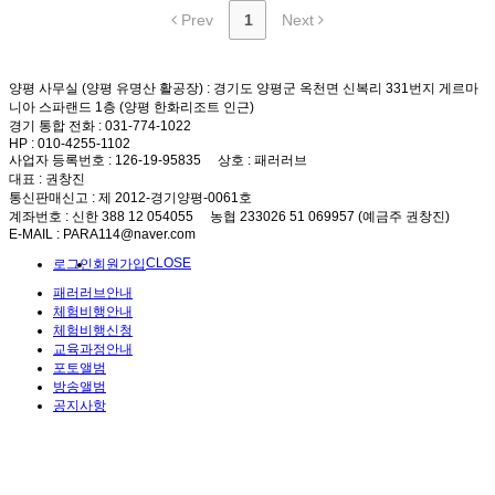
Prev
1
Next
양평 사무실 (양평 유명산 활공장)
: 경기도 양평군 옥천면 신복리 331번지 게르마
니아 스파랜드 1층 (양평 한화리조트 인근)
경기 통합 전화
: 031-774-1022
HP
: 010-4255-1102
사업자 등록번호
: 126-19-95835
상호
: 패러러브
대표
: 권창진
통신판매신고
: 제 2012-경기양평-0061호
계좌번호
: 신한 388 12 054055 농협 233026 51 069957 (예금주 권창진)
E-MAIL
: PARA114@naver.com
CLOSE
로그인
회원가입
패러러브안내
체험비행안내
체험비행신청
교육과정안내
포토앨범
방송앨범
공지사항