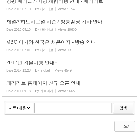
양평 패러글라이딩 체험비행 안내 - 패러러브
Date
2018.07.10
By
패러러브
Views
9154
채널A 하트시그널 시즌2 방송촬영 기사 안내.
Date
2018.05.18
By
패러러브
Views
19630
MBC 어서와 한국은 처음이지 - 방송 안내
Date
2018.02.01
By
패러러브
Views
7317
2017년 겨울비행 안내~
Date
2017.12.23
By
ringbell
Views
4549
패러러브 홈페이지 신규 오픈 안내
Date
2017.09.18
By
러브패러
Views
9665
검색
쓰기