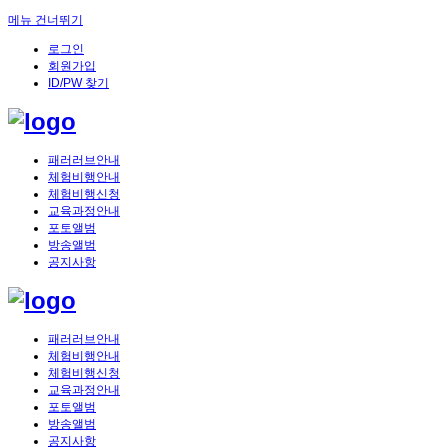
메뉴 건너뛰기
Sketchbook5, 스케치북5
로그인
회원가입
ID/PW 찾기
패러러브안내
체험비행안내
Sketchbook5, 스케치북5
체험비행신청
교육과정안내
포토앨범
방송앨범
공지사항
패러러브안내
체험비행안내
체험비행신청
교육과정안내
포토앨범
방송앨범
공지사항