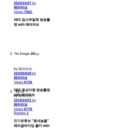
2020/10/27
by
패러러브
Views
7062
SBS 집사부일체 방송촬
영 with 패러러브
No Image
28
Apr
by 패러러브
2020/04/28
by
패러러브
Views
9729
SBS 동상이몽 방송촬영
31
Oct
with 패러러브
by 패러러브
2019/10/31
by
패러러브
Views
6778
Replies
1
인기유튜브 "동네놈들"
패러글라이딩 몰카 with