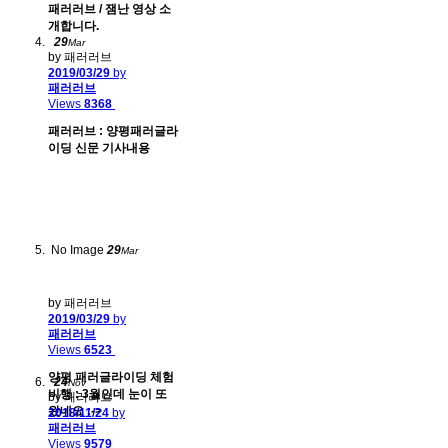
패러러브 / 잼난 영상 소
개합니다.
29
Mar
by 패러러브
2019/03/29
by
패러러브
Views
8368
패러러브 : 양평패러글라
이딩 신문 기사내용
No Image
29
Mar
by 패러러브
2019/03/29
by
패러러브
Views
6523
양평 패러글라이딩 체험
24
Nov
비행 : 3월인데 눈이 또
by 패러러브
왔네요 :->
2018/11/24
by
패러러브
Views
9579