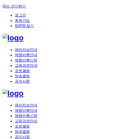
메뉴 건너뛰기
로그인
회원가입
ID/PW 찾기
패러러브안내
체험비행안내
체험비행신청
교육과정안내
포토앨범
방송앨범
공지사항
패러러브안내
체험비행안내
체험비행신청
교육과정안내
포토앨범
방송앨범
공지사항