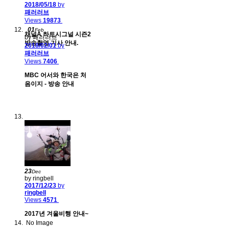
2018/05/18
by
패러러브
Views
19873
01
Feb
채널A 하트시그널 시즌2
by 패러러브
방송촬영 기사 안내.
2018/02/01
by
패러러브
Views
7406
MBC 어서와 한국은 처
음이지 - 방송 안내
23
Dec
by ringbell
2017/12/23
by
ringbell
Views
4571
2017년 겨울비행 안내~
No Image