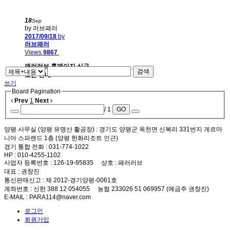
18
Sep
by 러브패러
2017/09/18
by
러브패러
Views
9867
패러러브 홈페이지 신규
검색
오픈 안내
쓰기
Board Pagination
Prev
1
Next
/ 1
GO
양평 사무실 (양평 유명산 활공장)
: 경기도 양평군 옥천면 신복리 331번지 게르마
니아 스파랜드 1층 (양평 한화리조트 인근)
경기 통합 전화
: 031-774-1022
HP
: 010-4255-1102
사업자 등록번호
: 126-19-95835
상호
: 패러러브
대표
: 권창진
통신판매신고
: 제 2012-경기양평-0061호
계좌번호
: 신한 388 12 054055 농협 233026 51 069957 (예금주 권창진)
E-MAIL
: PARA114@naver.com
로그인
회원가입