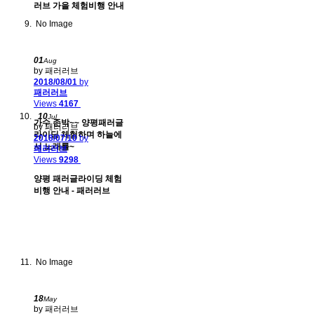
러브 가을 체험비행 안내
No Image
01
Aug
by 패러러브
2018/08/01
by
패러러브
Views
4167
10
Jul
가수 존박~~ 양평패러글
by 패러러브
라이딩 체험하며 하늘에
2018/07/10
by
서 노래를~
패러러브
Views
9298
양평 패러글라이딩 체험
비행 안내 - 패러러브
No Image
18
May
by 패러러브