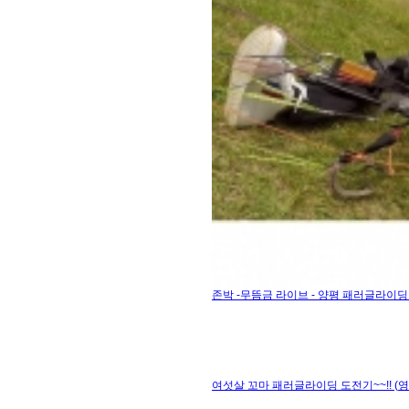
존박 -무뜸금 라이브 - 양평 패러글라이딩 
여섯살 꼬마 패러글라이딩 도전기~~!! (영