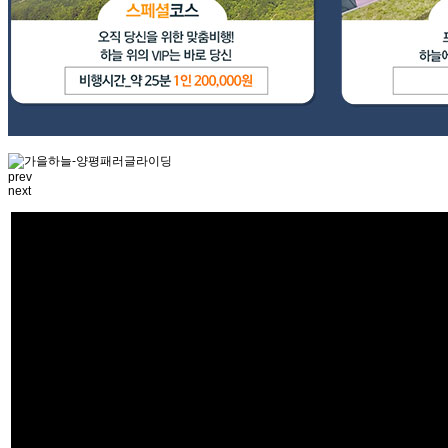
prev
next