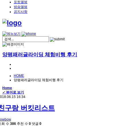
포토앨범
방송앨범
공지사항
양평패러글라이딩 체험비행 후기
HOME
양평패러글라이딩 체험비행 후기
Home
✔
뷰어로 보기
018.06.15 16:34
친구랑 버킷리스트
bowbow
조회 수
386
추천 수
0
댓글
0