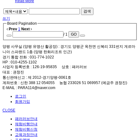
Read More
검색
쓰기
Board Pagination
Prev
1
Next
/ 1
GO
양평 사무실 (양평 유명산 활공장)
: 경기도 양평군 옥천면 신복리 331번지 게르마
니아 스파랜드 1층 (양평 한화리조트 인근)
경기 통합 전화
: 031-774-1022
HP
: 010-4255-1102
사업자 등록번호
: 126-19-95835
상호
: 패러러브
대표
: 권창진
통신판매신고
: 제 2012-경기양평-0061호
계좌번호
: 신한 388 12 054055 농협 233026 51 069957 (예금주 권창진)
E-MAIL
: PARA114@naver.com
로그인
회원가입
CLOSE
패러러브안내
체험비행안내
체험비행신청
교육과정안내