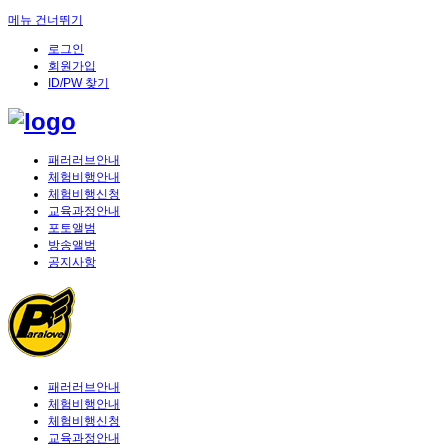
메뉴 건너뛰기
로그인
회원가입
ID/PW 찾기
패러러브안내
체험비행안내
체험비행신청
교육과정안내
포토앨범
방송앨범
공지사항
패러러브안내
체험비행안내
체험비행신청
교육과정안내